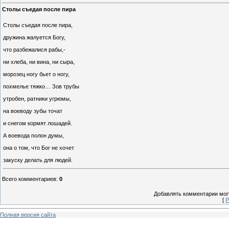
Столы съедая после пира
Столы съедая после пира,
дружина жалуется Богу,
что разбежалися рабы,-
ни хлеба, ни вина, ни сыра,
морозец ногу бьет о ногу,
похмелье тяжко… Зов трубы
утробен, ратники угрюмы,
на воеводу зубы точат
и снегом кормят лошадей.
А воевода полон думы,
она о том, что Бог не хочет
закуску делать для людей.
Всего комментариев
:
0
Добавлять комментарии могу
[
Р
Полная версия сайта