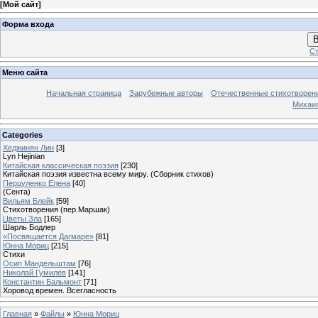
[
Мой сайт
]
Форма входа
В
Ст
Меню сайта
Начальная страница
Зарубежные авторы
Отечественные стихотворен
Михаи
Categories
Хеджинян Лин
[3]
Lyn Hejinian
Китайская классическая поэзия
[230]
Китайская поэзия известна всему миру. (Сборник стихов)
Перцуленко Елена
[40]
(Сента)
Вильям Блейк
[59]
Стихотворения (пер.Маршак)
Цветы Зла
[165]
Шарль Бодлер
«Посвящается Дагмаре»
[81]
Юнна Мориц
[215]
Стихи
Осип Мандельштам
[76]
Николай Гумилев
[141]
Константин Бальмонт
[71]
Хоровод времен. Всегласность
Главная
»
Файлы
»
Юнна Мориц