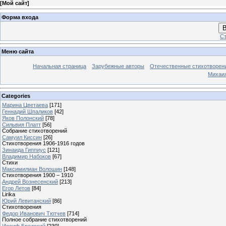
[
Мой сайт
]
Форма входа
В
Ст
Меню сайта
Начальная страница
Зарубежные авторы
Отечественные стихотворен
Михаи
Categories
Марина Цветаева
[171]
Геннадий Шпаликов
[42]
Яков Полонский
[78]
Сильвия Платт
[56]
Собрание стихотворений
Самуил Киссин
[26]
Стихотворения 1906-1916 годов
Зинаида Гиппиус
[121]
Владимир Набоков
[67]
Стихи
Максимилиан Волошин
[148]
Стихотворения 1900 – 1910
Андрей Вознесенский
[213]
Егор Летов
[84]
Lirika
Юрий Левитанский
[86]
Стихотворения
Федор Иванович Тютчев
[714]
Полное собрание стихотворений
Иосиф Бродский
[230]