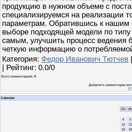
продукцию в нужном объеме с постав
специализируемся на реализации то
параметрам. Обратившись к нашим 
выборе подходящей модели по типу
самым, улучшить процесс ведения б
четкую информацию о потребляемой
Категория
:
Федор Иванович Тютчев
|
Рейтинг
:
0.0
/
0
Всего комментариев
:
0
Добавлять комментарии могу
[
Р
Calendar
Пн
Вт
4
5
11
12
18
19