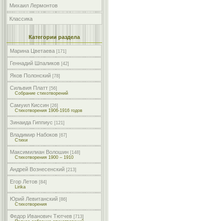
Михаил Лермонтов
Классика
Категории раздела
Марина Цветаева
[171]
Геннадий Шпаликов
[42]
Яков Полонский
[78]
Сильвия Платт
[56]
Собрание стихотворений
Самуил Киссин
[26]
Стихотворения 1906-1916 годов
Зинаида Гиппиус
[121]
Владимир Набоков
[67]
Стихи
Максимилиан Волошин
[148]
Стихотворения 1900 – 1910
Андрей Вознесенский
[213]
Егор Летов
[84]
Lirika
Юрий Левитанский
[86]
Стихотворения
Федор Иванович Тютчев
[713]