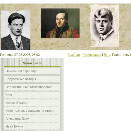
Мой сайт
Пятница, 07.08.2026, 08:03
Главная
|
Регистрация
|
Вход
Приветству
Меню сайта
Начальная страница
Зарубежные авторы
Отечественные стихотворения
Блог
Форум lirikalive
Фото поэтов, вариации на стихи
Александр Блок
Иван Бунин