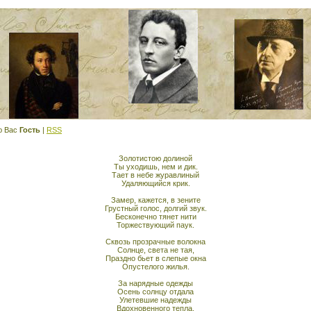
ю Вас
Гость
|
RSS
Золотистою долиной
Ты уходишь, нем и дик.
Тает в небе журавлиный
Удаляющийся крик.
Замер, кажется, в зените
Грустный голос, долгий звук.
Бесконечно тянет нити
Торжествующий паук.
Сквозь прозрачные волокна
Солнце, света не тая,
Праздно бьет в слепые окна
Опустелого жилья.
За нарядные одежды
Осень солнцу отдала
Улетевшие надежды
Вдохновенного тепла.