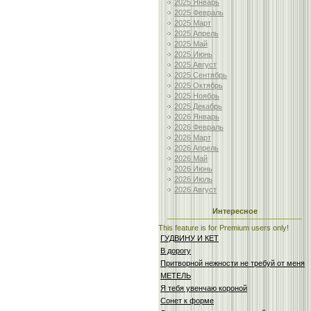
2025 Январь
2025 Февраль
2025 Март
2025 Апрель
2025 Май
2025 Июнь
2025 Август
2025 Сентябрь
2025 Октябрь
2025 Ноябрь
2025 Декабрь
2026 Январь
2026 Февраль
2026 Март
2026 Апрель
2026 Май
2026 Июнь
2026 Июль
2026 Август
Интересное
This feature is for Premium users only!
ГУДВИНУ И КЕТ
В дорогу
Притворной нежности не требуй от меня
МЕТЕЛЬ
Я тебя увенчаю короной
Сонет к форме