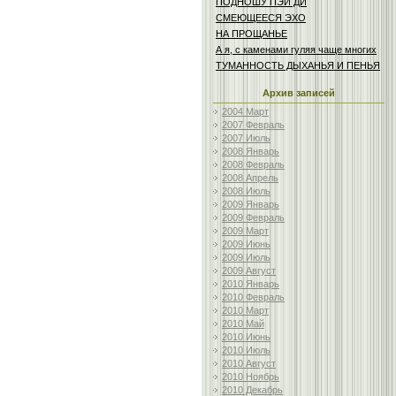
ПОДНОШУ ПЭЙ ДИ
СМЕЮЩЕЕСЯ ЭХО
НА ПРОЩАНЬЕ
А я, с каменами гуляя чаще многих
ТУМАННОСТЬ ДЫХАНЬЯ И ПЕНЬЯ
Архив записей
2004 Март
2007 Февраль
2007 Июль
2008 Январь
2008 Февраль
2008 Апрель
2008 Июль
2009 Январь
2009 Февраль
2009 Март
2009 Июнь
2009 Июль
2009 Август
2010 Январь
2010 Февраль
2010 Март
2010 Май
2010 Июнь
2010 Июль
2010 Август
2010 Ноябрь
2010 Декабрь