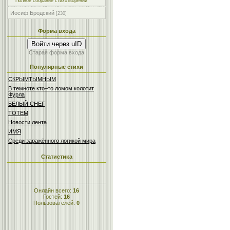
Полное собрание стихотворений
Иосиф Бродский
[230]
Форма входа
Войти через uID
Старая форма входа
Популярные стихи
СКРЫМТЫМНЫМ
В темноте кто–то ломом колотит
Фурла
БЕЛЫЙ СНЕГ
ТОТЕМ
Новости лента
ИМЯ
Среди заражённого логикой мира
Статистика
Онлайн всего:
16
Гостей:
16
Пользователей:
0