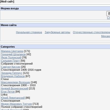
[
Мой сайт
]
Форма входа
В
Ст
Меню сайта
Начальная страница
Зарубежные авторы
Отечественные стихотворен
Михаи
Categories
Марина Цветаева
[171]
Геннадий Шпаликов
[42]
Яков Полонский
[78]
Сильвия Платт
[56]
Собрание стихотворений
Самуил Киссин
[26]
Стихотворения 1906-1916 годов
Зинаида Гиппиус
[121]
Владимир Набоков
[67]
Стихи
Максимилиан Волошин
[148]
Стихотворения 1900 – 1910
Андрей Вознесенский
[213]
Егор Летов
[84]
Lirika
Юрий Левитанский
[86]
Стихотворения
Федор Иванович Тютчев
[713]
Полное собрание стихотворений
Иосиф Бродский
[230]