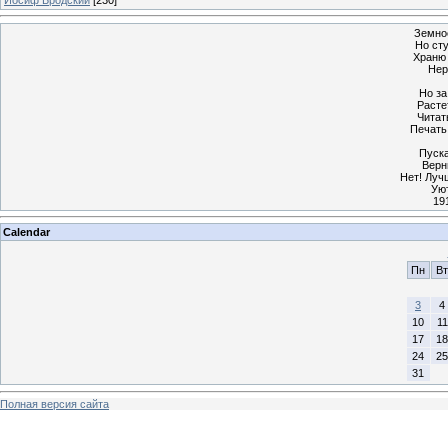
Земное
Но ст
Храню 
Нер
Но за
Расте
Читат
Печать
Пуска
Верн
Нет! Луч
Уют
19
Calendar
Пн
Вт
3
4
10
11
17
18
24
25
31
Полная версия сайта