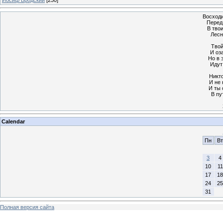
Восходи
Перед
В тво
Лесн
Твой
И оз
Но в 
Идут 
Никто
И не 
И ты 
В пу
Calendar
Пн
Вт
3
4
10
11
17
18
24
25
31
Полная версия сайта