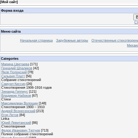
[
Мой сайт
]
Форма входа
В
Ст
Меню сайта
Начальная страница
Зарубежные авторы
Отечественные стихотворен
Михаи
Categories
Марина Цветаева
[171]
Геннадий Шпаликов
[42]
Яков Полонский
[78]
Сильвия Платт
[56]
Собрание стихотворений
Самуил Киссин
[26]
Стихотворения 1906-1916 годов
Зинаида Гиппиус
[121]
Владимир Набоков
[67]
Стихи
Максимилиан Волошин
[148]
Стихотворения 1900 – 1910
Андрей Вознесенский
[213]
Егор Летов
[84]
Lirika
Юрий Левитанский
[86]
Стихотворения
Федор Иванович Тютчев
[713]
Полное собрание стихотворений
Иосиф Бродский
[230]