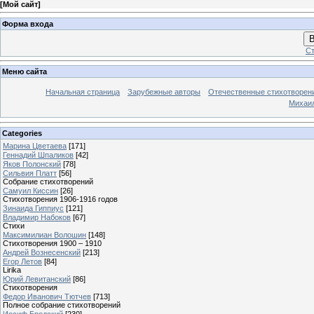
[
Мой сайт
]
Форма входа
В
Ст
Меню сайта
Начальная страница
Зарубежные авторы
Отечественные стихотворен
Михаи
Categories
Марина Цветаева
[171]
Геннадий Шпаликов
[42]
Яков Полонский
[78]
Сильвия Платт
[56]
Собрание стихотворений
Самуил Киссин
[26]
Стихотворения 1906-1916 годов
Зинаида Гиппиус
[121]
Владимир Набоков
[67]
Стихи
Максимилиан Волошин
[148]
Стихотворения 1900 – 1910
Андрей Вознесенский
[213]
Егор Летов
[84]
Lirika
Юрий Левитанский
[86]
Стихотворения
Федор Иванович Тютчев
[713]
Полное собрание стихотворений
Иосиф Бродский
[230]