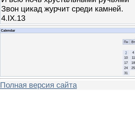
Звон цикад журчит среди камней.
4.IХ.13
Calendar
Пн
Вт
3
4
10
11
17
18
24
25
31
Полная версия сайта