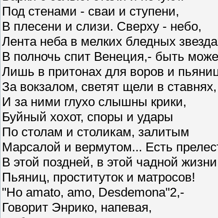
Под стенами - сваи и ступени,
В плесени и слизи. Сверху - небо,
Лента неба в мелких бледных звездах
В полночь спит Венеция,- быть може
Лишь в притонах для воров и пьяниц
За вокзалом, светят щели в ставнях,
И за ними глухо слышны крики,
Буйный хохот, споры и удары
По столам и столикам, залитым
Марсалой и вермутом... Есть прелес
В этой поздней, в этой чадной жизни
Пьяниц, проституток и матросов!
"Но amato, amo, Desdemona"2,-
Говорит Энрико, напевая,