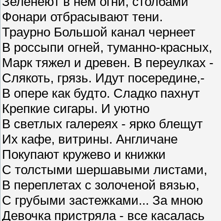
Зеленеют в нем огни, столбами
Фонари отбрасывают тени.
Траурно Большой канал чернеет
В россыпи огней, туманно-красных,
Марк тяжел и древен. В переулках -
Слякоть, грязь. Идут посередине,-
В опере как будто. Сладко пахнут
Крепкие сигары. И уютно
В светлых галереях - ярко блещут
Их кафе, витрины. Англичане
Покупают кружево и книжки
С толстыми шершавыми листами,
В переплетах с золоченой вязью,
С грубыми застежками... За мною
Девочка пристряла - все касалась