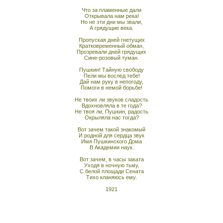
Что за пламенные дали
Открывала нам река!
Но не эти дни мы звали,
А грядущие века.
Пропуская дней гнетущих
Кратковременный обман,
Прозревали дней грядущих
Сине-розовый туман.
Пушкин! Тайную свободу
Пели мы вослед тебе!
Дай нам руку в непогоду,
Помоги в немой борьбе!
Не твоих ли звуков сладость
Вдохновляла в те года?
Не твоя ли, Пушкин, радость
Окрыляла нас тогда?
Вот зачем такой знакомый
И родной для сердца звук
Имя Пушкинского Дома
В Академии наук.
Вот зачем, в часы заката
Уходя в ночную тьму,
С белой площади Сената
Тихо кланяюсь ему.
1921