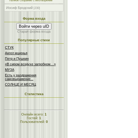
Полное собрание стихотворений
Иосиф Бродский
[230]
Форма входа
Войти через uID
Старая форма входа
Популярные стихи
СТУК
Ангел мщенья
Петр и Пушкин
«В сиром воздухе загробном…»
МУЗА
Есть у раздражения
самовыражение...
СОЛНЦЕ И МЕСЯЦ
Статистика
Онлайн всего:
1
Гостей:
1
Пользователей:
0