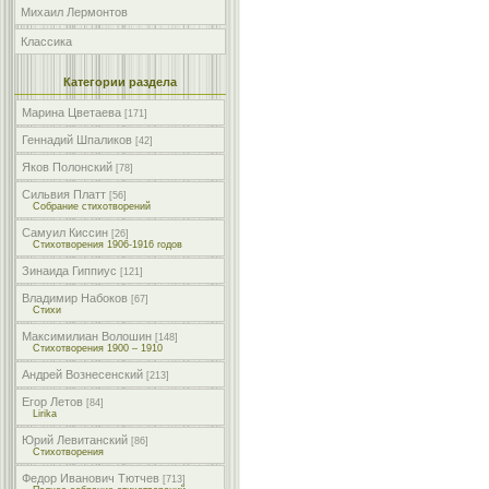
Михаил Лермонтов
Классика
Категории раздела
Марина Цветаева
[171]
Геннадий Шпаликов
[42]
Яков Полонский
[78]
Сильвия Платт
[56]
Собрание стихотворений
Самуил Киссин
[26]
Стихотворения 1906-1916 годов
Зинаида Гиппиус
[121]
Владимир Набоков
[67]
Стихи
Максимилиан Волошин
[148]
Стихотворения 1900 – 1910
Андрей Вознесенский
[213]
Егор Летов
[84]
Lirika
Юрий Левитанский
[86]
Стихотворения
Федор Иванович Тютчев
[713]