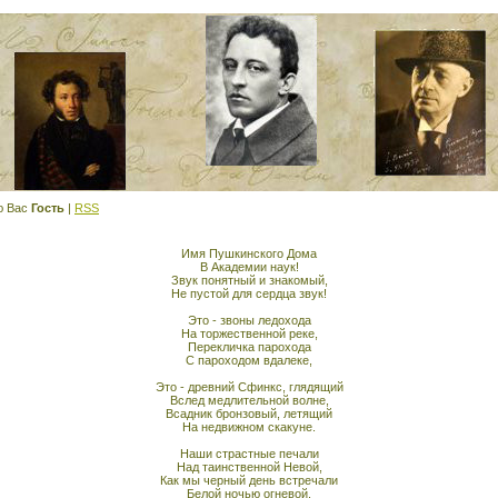
ю Вас
Гость
|
RSS
Имя Пушкинского Дома
В Академии наук!
Звук понятный и знакомый,
Не пустой для сердца звук!
Это - звоны ледохода
На торжественной реке,
Перекличка парохода
С пароходом вдалеке,
Это - древний Сфинкс, глядящий
Вслед медлительной волне,
Всадник бронзовый, летящий
На недвижном скакуне.
Наши страстные печали
Над таинственной Невой,
Как мы черный день встречали
Белой ночью огневой.