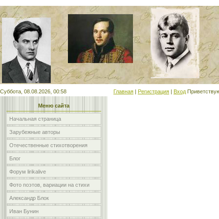
Мой сайт
Суббота, 08.08.2026, 00:58
Главная
|
Регистрация
|
Вход
Приветству
Меню сайта
Начальная страница
Зарубежные авторы
Отечественные стихотворения
Блог
Форум lirikalive
Фото поэтов, вариации на стихи
Александр Блок
Иван Бунин