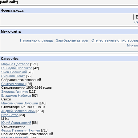
[
Мой сайт
]
Форма входа
В
Ст
Меню сайта
Начальная страница
Зарубежные авторы
Отечественные стихотворен
Михаи
Categories
Марина Цветаева
[171]
Геннадий Шпаликов
[42]
Яков Полонский
[78]
Сильвия Платт
[56]
Собрание стихотворений
Самуил Киссин
[26]
Стихотворения 1906-1916 годов
Зинаида Гиппиус
[121]
Владимир Набоков
[67]
Стихи
Максимилиан Волошин
[148]
Стихотворения 1900 – 1910
Андрей Вознесенский
[213]
Егор Летов
[84]
Lirika
Юрий Левитанский
[86]
Стихотворения
Федор Иванович Тютчев
[713]
Полное собрание стихотворений
Иосиф Бродский
[230]