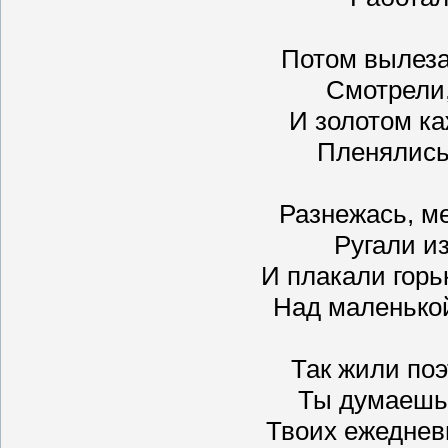
Потом вылезал
Смотрели,
И золотом к
Пленялись
Разнежась, ме
Ругали и
И плакали горь
Над маленькой
Так жили поэ
Ты думаешь,
Твоих ежеднев