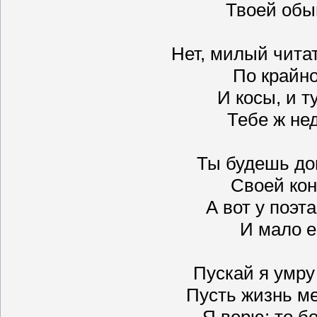
Твоей обы
Нет, милый читат
По крайно
И косы, и т
Тебе ж нед
Ты будешь до
Своей кон
А вот у поэт
И мало е
Пускай я умру 
Пусть жизнь ме
Я верю: то бо