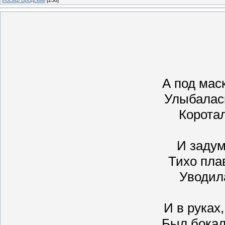
А под мас
Улыбалась
Коротал
И задум
Тихо пла
Уводил
И в руках,
Был бокал