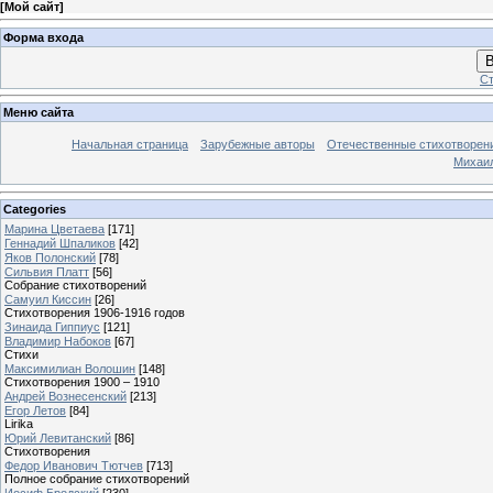
[
Мой сайт
]
Форма входа
В
Ст
Меню сайта
Начальная страница
Зарубежные авторы
Отечественные стихотворен
Михаи
Categories
Марина Цветаева
[171]
Геннадий Шпаликов
[42]
Яков Полонский
[78]
Сильвия Платт
[56]
Собрание стихотворений
Самуил Киссин
[26]
Стихотворения 1906-1916 годов
Зинаида Гиппиус
[121]
Владимир Набоков
[67]
Стихи
Максимилиан Волошин
[148]
Стихотворения 1900 – 1910
Андрей Вознесенский
[213]
Егор Летов
[84]
Lirika
Юрий Левитанский
[86]
Стихотворения
Федор Иванович Тютчев
[713]
Полное собрание стихотворений
Иосиф Бродский
[230]