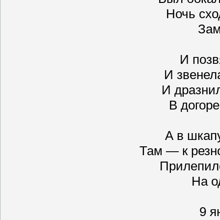
Ночь схо
Зам
И позв
И звенела
И дразни
В догор
А в шкап
Там — к резн
Прилепил
На о
9 я