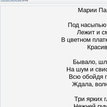
Марии Па
Под насыпью,
Лежит и см
В цветном плат
Красив
Бывало, шл
На шум и сви
Всю обойдя 
Ждала, волн
Три ярких 
Нежней рум