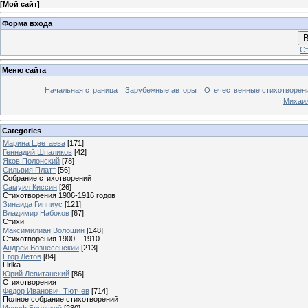
[
Мой сайт
]
Форма входа
В
Ст
Меню сайта
Начальная страница
Зарубежные авторы
Отечественные стихотворен
Михаи
Categories
Марина Цветаева
[171]
Геннадий Шпаликов
[42]
Яков Полонский
[78]
Сильвия Платт
[56]
Собрание стихотворений
Самуил Киссин
[26]
Стихотворения 1906-1916 годов
Зинаида Гиппиус
[121]
Владимир Набоков
[67]
Стихи
Максимилиан Волошин
[148]
Стихотворения 1900 – 1910
Андрей Вознесенский
[213]
Егор Летов
[84]
Lirika
Юрий Левитанский
[86]
Стихотворения
Федор Иванович Тютчев
[714]
Полное собрание стихотворений
Иосиф Бродский
[230]