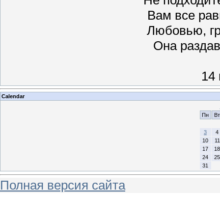
Вам все равн
Любовью, г
Она раздав
14
Calendar
Пн
Вт
3
4
10
11
17
18
24
25
31
Полная версия сайта