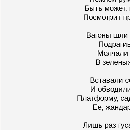
Быть может,
Посмотрит пр
Вагоны шли
Подрагив
Молчали 
В зеленых
Вставали с
И обводил
Платформу, са
Ее, жандар
Лишь раз гус