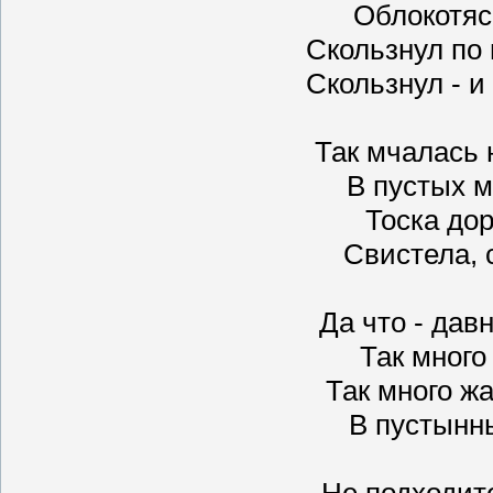
Облокотяс
Скользнул по
Скользнул - и
Так мчалась 
В пустых м
Тоска до
Свистела, 
Да что - дав
Так много
Так много ж
В пустынны
Не подходите