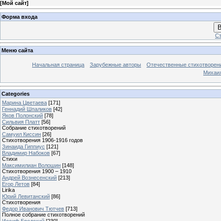
[
Мой сайт
]
Форма входа
В
Ст
Меню сайта
Начальная страница
Зарубежные авторы
Отечественные стихотворен
Михаи
Categories
Марина Цветаева
[171]
Геннадий Шпаликов
[42]
Яков Полонский
[78]
Сильвия Платт
[56]
Собрание стихотворений
Самуил Киссин
[26]
Стихотворения 1906-1916 годов
Зинаида Гиппиус
[121]
Владимир Набоков
[67]
Стихи
Максимилиан Волошин
[148]
Стихотворения 1900 – 1910
Андрей Вознесенский
[213]
Егор Летов
[84]
Lirika
Юрий Левитанский
[86]
Стихотворения
Федор Иванович Тютчев
[713]
Полное собрание стихотворений
Иосиф Бродский
[230]