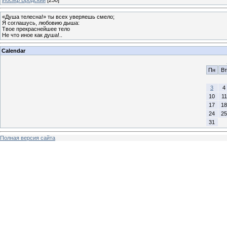
«Душа телесна!» ты всех уверяешь смело;
Я соглашусь, любовию дыша:
Твое прекраснейшее тело
Не что иное как душа!..
Calendar
Пн
Вт
3
4
10
11
17
18
24
25
31
Полная версия сайта