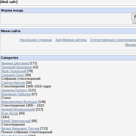
[
Мой сайт
]
Форма входа
В
Ст
Меню сайта
Начальная страница
Зарубежные авторы
Отечественные стихотворен
Михаи
Categories
Марина Цветаева
[171]
Геннадий Шпаликов
[42]
Яков Полонский
[78]
Сильвия Платт
[56]
Собрание стихотворений
Самуил Киссин
[26]
Стихотворения 1906-1916 годов
Зинаида Гиппиус
[121]
Владимир Набоков
[67]
Стихи
Максимилиан Волошин
[148]
Стихотворения 1900 – 1910
Андрей Вознесенский
[213]
Егор Летов
[84]
Lirika
Юрий Левитанский
[86]
Стихотворения
Федор Иванович Тютчев
[713]
Полное собрание стихотворений
Иосиф Бродский
[230]