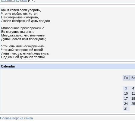
Как я хотел себя уверить,
Что не люблю ее, хотел
Неизмеримое измерить,
Любви безбрежной дать предел.
Мгновенное пренебреженье
Ее могущества опять
Мне доказало, что влеченье
Души нельзя нам побеждать;
Что цепь моя несокрушима,
Что мой теперешний покой
Лишь глас залетный херувима
Над сонной демонов толпой.
Calendar
Пн
Вт
3
4
10
11
17
18
24
25
31
Полная версия сайта