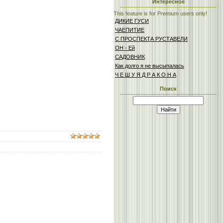
Интересное
This feature is for Premium users only!
ДИКИЕ ГУСИ
ЧАЕПИТИЕ
С ПРОСПЕКТА РУСТАВЕЛИ
ОН - Ей
САДОВНИК
Как долго я не высыпалась
Ч Е Ш У Я Д Р А К О Н А
Поиск