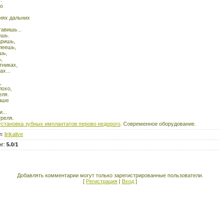
бо
иях дальних
тавишь...
ешь.
аришь,
алеешь,
шь,
,
тниках,
х...
,
лохо,
еля.
чаше
...
треля.
установка зубных имплантатов перово недорого
. Современное оборудование.
л
:
lirikalive
нг
:
5.0
/
1
Добавлять комментарии могут только зарегистрированные пользователи.
[
Регистрация
|
Вход
]