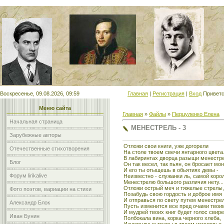
Мой сайт
Воскресенье, 09.08.2026, 09:59
Главная
|
Регистрация
|
Вход
Приветс
Меню сайта
Главная
»
Файлы
»
Перцуленко Елена
Начальная страница
МЕНЕСТРЕЛЬ - 3
Зарубежные авторы
Отложи свои книги, уже догорели
Отечественные стихотворения
На столе твоем свечи янтарного цвета
В лабиринтах дворца разыщи менестре
Блог
Он так весел, так пьян, он бросает мо
И его ты отыщешь в обьятиях девы -
Форум lirikalive
Неизвестно - служанки ль, самой корол
Менестрелю большого различия нету...
Отложи острый меч и тяжелые стрелы,
Фото поэтов, вариации на стихи
Позабудь свою гордость и доброе имя
И отправься по свету путем менестрел
Александр Блок
Пусть изменится все пред очами твои
И мудрей твоих книг будет голос свире
Иван Бунин
Полбокала вина, корка черного хлеба,
Изумрудные травы в твоем изголовье..