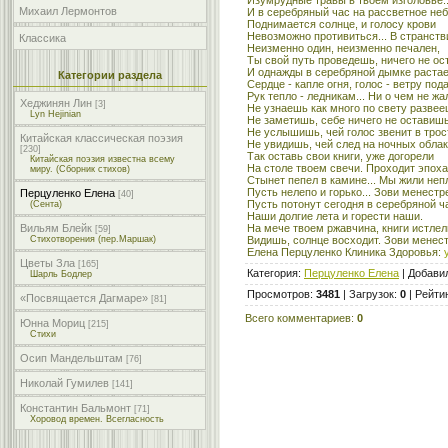
Михаил Лермонтов
И в серебряный час на рассветное не
Поднимается солнце, и голосу крови
Невозможно противиться... В странств
Классика
Неизменно один, неизменно печален,
Ты свой путь проведешь, ничего не ос
И однажды в серебряной дымке раста
Категории раздела
Сердце - капле огня, голос - ветру под
Рук тепло - ледникам... Ни о чем не ж
Хеджинян Лин
[3]
Не узнаешь как много по свету развее
Lyn Hejinian
Не заметишь, себе ничего не оставишь
Не услышишь, чей голос звенит в трос
Китайская классическая поэзия
Не увидишь, чей след на ночных облака
[230]
Так оставь свои книги, уже догорели
Китайская поэзия известна всему
На столе твоем свечи. Проходит эпоха
миру. (Сборник стихов)
Стынет пепел в камине... Мы жили неп
Пусть нелепо и горько... Зови менестр
Перцуленко Елена
[40]
Пусть потонут сегодня в серебряной 
(Сента)
Наши долгие лета и горести наши.
На мече твоем ржавчина, книги истлели
Вильям Блейк
[59]
Видишь, солнце восходит. Зови менес
Стихотворения (пер.Маршак)
Елена Перцуленко Клиника Здоровья:
Цветы Зла
[165]
Категория
:
Перцуленко Елена
|
Добави
Шарль Бодлер
Просмотров
:
3481
|
Загрузок
:
0
|
Рейти
«Посвящается Дагмаре»
[81]
Всего комментариев
:
0
Юнна Мориц
[215]
Стихи
Осип Мандельштам
[76]
Николай Гумилев
[141]
Константин Бальмонт
[71]
Хоровод времен. Всегласность