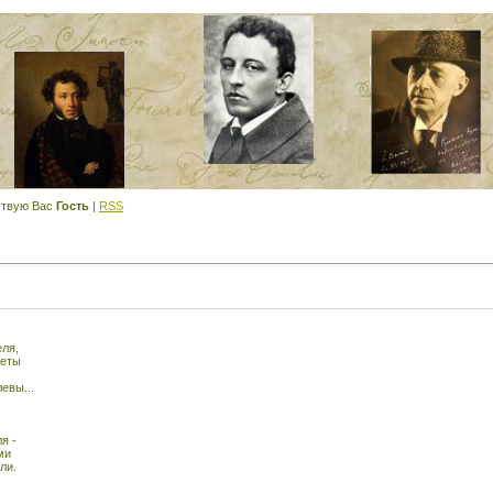
твую Вас
Гость
|
RSS
.
ля,
неты
евы...
я -
ми
ли.
.