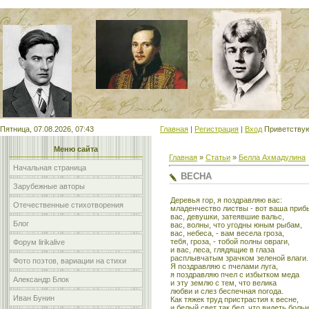
Мой сайт
Пятница, 07.08.2026, 07:43
Главная
|
Регистрация
|
Вход
Приветству
Меню сайта
Главная
»
Статьи
»
Белла Ахмадулина
Начальная страница
ВЕСНА
Зарубежные авторы
Деревья гор, я поздравляю вас:
Отечественные стихотворения
младенчество листвы - вот ваша приб
вас, девушки, затеявшие вальс,
Блог
вас, волны, что угодны юным рыбам,
вас, небеса, - вам весела гроза,
тебя, гроза, - тобой полны овраги,
Форум lirikalive
и вас, леса, глядящие в глаза
расплывчатым зрачком зеленой влаги.
Фото поэтов, вариации на стихи
Я поздравляю с пчелами луга,
я поздравляю пчел с избытком меда
Александр Блок
и эту землю с тем, что велика
любви и слез беспечная погода.
Иван Бунин
Как тяжек труд пристрастия к весне,
и белый свет так бел, что видеть больн