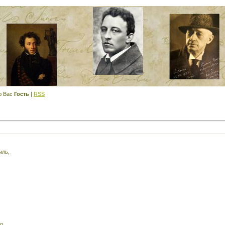
ю Вас
Гость
|
RSS
ыль,
о.