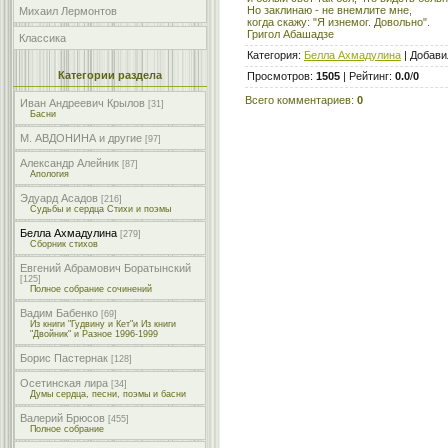
Но заклинаю - не внемлите мне,
Михаил Лермонтов
когда скажу: "Я изнемог. Довольно".
Григол Абашадзе
Классика
Категория
:
Белла Ахмадулина
|
Добави
Категории раздела
Просмотров
:
1505
|
Рейтинг
:
0.0
/
0
Всего комментариев
:
0
Иван Андреевич Крылов
[31]
Басни
М. АВДОНИНА и другие
[97]
Александр Алейник
[87]
Апология
Эдуард Асадов
[216]
Судьбы и сердца Стихи и поэмы
Белла Ахмадулина
[279]
Сборник стихов
Евгений Абрамович Боратынский
[125]
Полное собрание сочинений
Вадим Бабенко
[69]
Из книги "Гудвину и Кет"и Из книги
"Двойник" и Разное 1996-1999
Борис Пастернак
[128]
Осетинская лира
[34]
Думы сердца, песни, поэмы и басни
Валерий Брюсов
[455]
Полное собрание