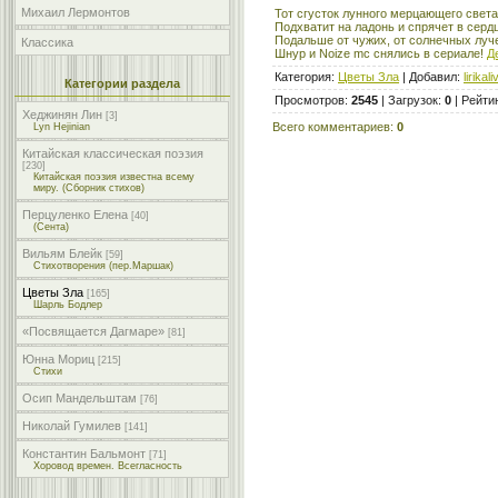
Михаил Лермонтов
Тот сгусток лунного мерцающего света
Подхватит на ладонь и спрячет в сердц
Подальше от чужих, от солнечных луч
Классика
Шнур и Noize mc снялись в сериале!
Д
Категория
:
Цветы Зла
|
Добавил
:
lirikali
Категории раздела
Просмотров
:
2545
|
Загрузок
:
0
|
Рейти
Хеджинян Лин
[3]
Всего комментариев
:
0
Lyn Hejinian
Китайская классическая поэзия
[230]
Китайская поэзия известна всему
миру. (Сборник стихов)
Перцуленко Елена
[40]
(Сента)
Вильям Блейк
[59]
Стихотворения (пер.Маршак)
Цветы Зла
[165]
Шарль Бодлер
«Посвящается Дагмаре»
[81]
Юнна Мориц
[215]
Стихи
Осип Мандельштам
[76]
Николай Гумилев
[141]
Константин Бальмонт
[71]
Хоровод времен. Всегласность