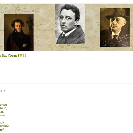
ю Вас
Гость
|
RSS
нуть,
денья
пине,
ья,
ине.
ной
азной,
чей,