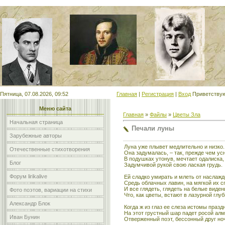
Мой сайт
Пятница, 07.08.2026, 09:52
Главная
|
Регистрация
|
Вход
Приветству
Меню сайта
Главная
»
Файлы
»
Цветы Зла
Начальная страница
Печали луны
Зарубежные авторы
Луна уже плывет медлительно и низко.
Отечественные стихотворения
Она задумалась, – так, прежде чем ус
В подушках утонув, мечтает одалиска,
Блог
Задумчивой рукой свою лаская грудь.
Форум lirikalive
Ей сладко умирать и млеть от наслаж
Средь облачных лавин, на мягкой их с
И все глядеть, глядеть на белые виден
Фото поэтов, вариации на стихи
Что, как цветы, встают в лазурной глуб
Александр Блок
Когда ж из глаз ее слеза истомы празд
На этот грустный шар падет росой алм
Иван Бунин
Отверженный поэт, бессонный друг но