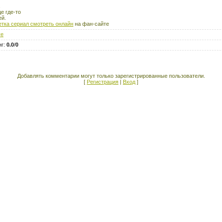
е где-то
ей.
етка сериал смотреть онлайн
на фан-сайте
ve
нг
:
0.0
/
0
Добавлять комментарии могут только зарегистрированные пользователи.
[
Регистрация
|
Вход
]