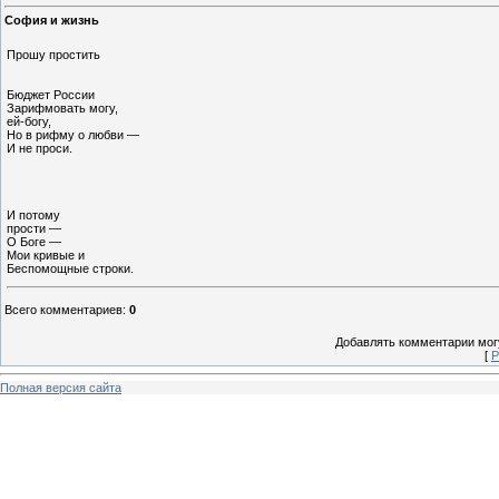
София и жизнь
Прошу простить
Бюджет России
Зарифмовать могу,
ей-богу,
Но в рифму о любви —
И не проси.
И потому
прости —
О Боге —
Мои кривые и
Беспомощные строки.
Всего комментариев
:
0
Добавлять комментарии могу
[
Р
Полная версия сайта