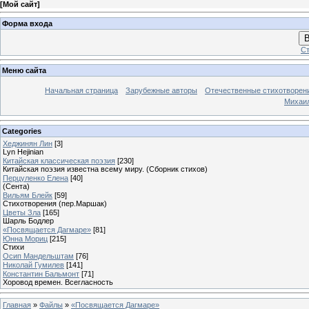
[
Мой сайт
]
Форма входа
В
Ст
Меню сайта
Начальная страница
Зарубежные авторы
Отечественные стихотворен
Михаи
Categories
Хеджинян Лин
[3]
Lyn Hejinian
Китайская классическая поэзия
[230]
Китайская поэзия известна всему миру. (Сборник стихов)
Перцуленко Елена
[40]
(Сента)
Вильям Блейк
[59]
Стихотворения (пер.Маршак)
Цветы Зла
[165]
Шарль Бодлер
«Посвящается Дагмаре»
[81]
Юнна Мориц
[215]
Стихи
Осип Мандельштам
[76]
Николай Гумилев
[141]
Константин Бальмонт
[71]
Хоровод времен. Всегласность
Главная
»
Файлы
»
«Посвящается Дагмаре»