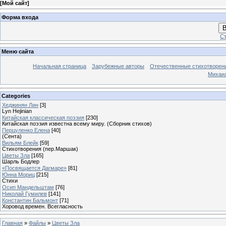
[
Мой сайт
]
Форма входа
В
Ст
Меню сайта
Начальная страница
Зарубежные авторы
Отечественные стихотворен
Михаи
Categories
Хеджинян Лин
[3]
Lyn Hejinian
Китайская классическая поэзия
[230]
Китайская поэзия известна всему миру. (Сборник стихов)
Перцуленко Елена
[40]
(Сента)
Вильям Блейк
[59]
Стихотворения (пер.Маршак)
Цветы Зла
[165]
Шарль Бодлер
«Посвящается Дагмаре»
[81]
Юнна Мориц
[215]
Стихи
Осип Мандельштам
[76]
Николай Гумилев
[141]
Константин Бальмонт
[71]
Хоровод времен. Всегласность
Главная
»
Файлы
»
Цветы Зла