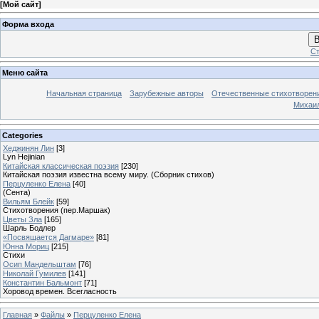
[
Мой сайт
]
Форма входа
В
Ст
Меню сайта
Начальная страница
Зарубежные авторы
Отечественные стихотворен
Михаи
Categories
Хеджинян Лин
[3]
Lyn Hejinian
Китайская классическая поэзия
[230]
Китайская поэзия известна всему миру. (Сборник стихов)
Перцуленко Елена
[40]
(Сента)
Вильям Блейк
[59]
Стихотворения (пер.Маршак)
Цветы Зла
[165]
Шарль Бодлер
«Посвящается Дагмаре»
[81]
Юнна Мориц
[215]
Стихи
Осип Мандельштам
[76]
Николай Гумилев
[141]
Константин Бальмонт
[71]
Хоровод времен. Всегласность
Главная
»
Файлы
»
Перцуленко Елена