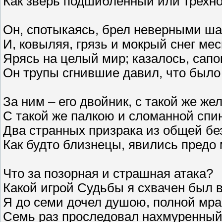
Как зверь подшибленный или трехно
Он, спотыкаясь, брел неверными ш
И, ковыляя, грязь и мокрый снег мес
Ярясь на целый мир; казалось, сапо
Он трупы сгнившие давил, что было
За ним – его двойник, с такой же же
С такой же палкою и сломанной спи
Два странных призрака из общей бе
Как будто близнецы, явились предо 
Что за позорная и страшная атака?
Какой игрой Судьбы я схвачен был в
Я до семи дочел душою, полной мра
Семь раз проследовал нахмуренный