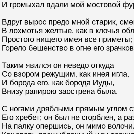
И громыхал вдали мой мостовой фур
Вдруг вырос предо мной старик, см
В лохмотья желтые, как в клочья обл
Простого нищего имея все приметы;
Горело бешенство в огне его зрачков
Таким явился он неведо откуда
Со взором режущим, как инея игла,
И борода его, как борода Иуды,
Внизу рапирою заострена была.
С ногами дряблыми прямым углом с
Его хребет; он был не сгорблен, а ра
На палку опершись, он мимо волочи