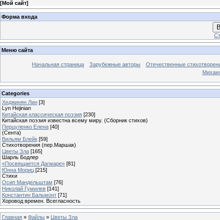
[
Мой сайт
]
Форма входа
В
Ст
Меню сайта
Начальная страница
Зарубежные авторы
Отечественные стихотворен
Михаи
Categories
Хеджинян Лин
[3]
Lyn Hejinian
Китайская классическая поэзия
[230]
Китайская поэзия известна всему миру. (Сборник стихов)
Перцуленко Елена
[40]
(Сента)
Вильям Блейк
[59]
Стихотворения (пер.Маршак)
Цветы Зла
[165]
Шарль Бодлер
«Посвящается Дагмаре»
[81]
Юнна Мориц
[215]
Стихи
Осип Мандельштам
[76]
Николай Гумилев
[141]
Константин Бальмонт
[71]
Хоровод времен. Всегласность
Главная
»
Файлы
»
Цветы Зла