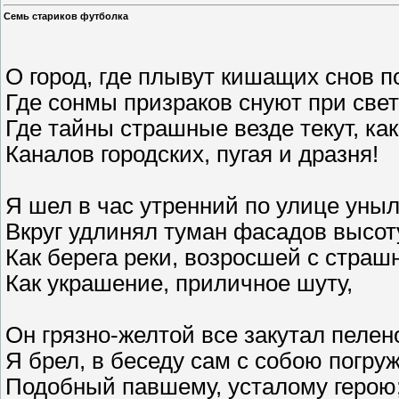
Семь стариков футболка
О город, где плывут кишащих снов п
Где сонмы призраков снуют при свет
Где тайны страшные везде текут, как
Каналов городских, пугая и дразня!
Я шел в час утренний по улице уныл
Вкруг удлинял туман фасадов высот
Как берега реки, возросшей с страш
Как украшение, приличное шуту,
Он грязно-желтой все закутал пелен
Я брел, в беседу сам с собою погруж
Подобный павшему, усталому герою