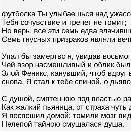
футболка Ты улыбаешься над ужасо
Тебя сочувствие и трепет не томит;
Но верь, все эти семь едва влачивш
Семь гнусных призраков являли веч
Упал бы замертво я, увидав восьмог
Чей взор насмешливый и облик были
Злой Феникс, канувший, чтоб вдруг 
снова, Я стал к тебе спиной, о дьяв
С душой, смятенною под властью ра
Как жалкий пьяница, от страха чуть
Я поспешил домой; томили мозг вид
Нелепой тайною смущалася душа.