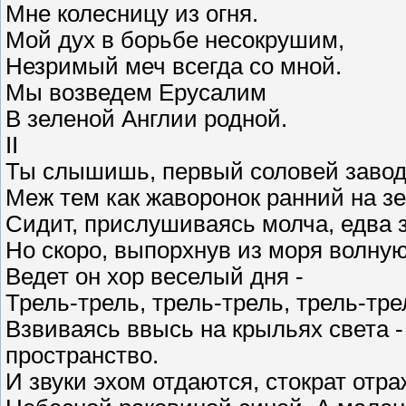
Мне колесницу из огня.
Мой дух в борьбе несокрушим,
Незримый меч всегда со мной.
Мы возведем Ерусалим
В зеленой Англии родной.
II
Ты слышишь, первый соловей завод
Меж тем как жаворонок ранний на з
Сидит, прислушиваясь молча, едва з
Но скоро, выпорхнув из моря волну
Ведет он хор веселый дня -
Трель-трель, трель-трель, трель-трел
Взвиваясь ввысь на крыльях света -
пространство.
И звуки эхом отдаются, стократ отр