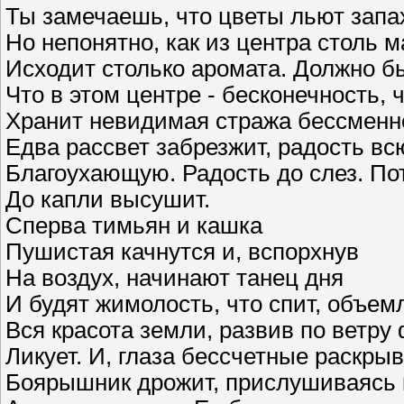
Ты замечаешь, что цветы льют запа
Но непонятно, как из центра столь м
Исходит столько аромата. Должно б
Что в этом центре - бесконечность, 
Хранит невидимая стража бессменно
Едва рассвет забрезжит, радость вс
Благоухающую. Радость до слез. По
До капли высушит.
Сперва тимьян и кашка
Пушистая качнутся и, вспорхнув
На воздух, начинают танец дня
И будят жимолость, что спит, объем
Вся красота земли, развив по ветру 
Ликует. И, глаза бессчетные раскрыв
Боярышник дрожит, прислушиваясь к