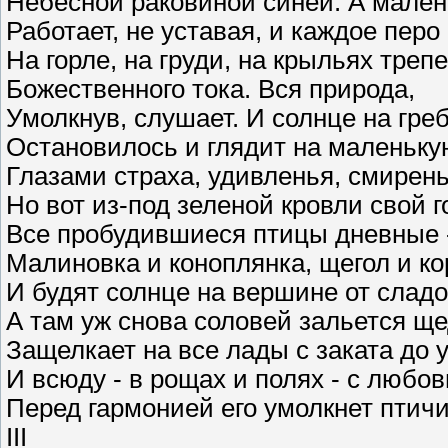
Небесной раковиной синей. А мален
Работает, не уставая, и каждое перо
На горле, на груди, на крыльях треп
Божественного тока. Вся природа,
Умолкнув, слушает. И солнце на гре
Остановилось и глядит на маленьку
Глазами страха, удивленья, смирен
Но вот из-под зеленой кровли свой 
Все пробудившиеся птицы дневные -
Малиновка и коноплянка, щегол и ко
И будят солнце на вершине от сладо
А там уж снова соловей зальется щ
Защелкает на все лады с заката до у
И всюду - в рощах и полях - с любо
Перед гармонией его умолкнет птичи
III