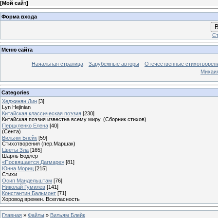
[
Мой сайт
]
Форма входа
В
Ст
Меню сайта
Начальная страница
Зарубежные авторы
Отечественные стихотворен
Михаи
Categories
Хеджинян Лин
[3]
Lyn Hejinian
Китайская классическая поэзия
[230]
Китайская поэзия известна всему миру. (Сборник стихов)
Перцуленко Елена
[40]
(Сента)
Вильям Блейк
[59]
Стихотворения (пер.Маршак)
Цветы Зла
[165]
Шарль Бодлер
«Посвящается Дагмаре»
[81]
Юнна Мориц
[215]
Стихи
Осип Мандельштам
[76]
Николай Гумилев
[141]
Константин Бальмонт
[71]
Хоровод времен. Всегласность
Главная
»
Файлы
»
Вильям Блейк