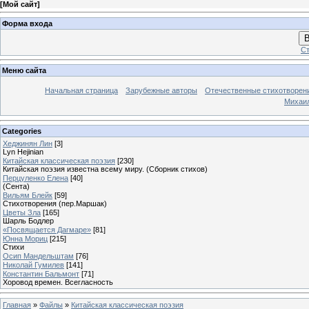
[
Мой сайт
]
Форма входа
В
Ст
Меню сайта
Начальная страница
Зарубежные авторы
Отечественные стихотворен
Михаи
Categories
Хеджинян Лин
[3]
Lyn Hejinian
Китайская классическая поэзия
[230]
Китайская поэзия известна всему миру. (Сборник стихов)
Перцуленко Елена
[40]
(Сента)
Вильям Блейк
[59]
Стихотворения (пер.Маршак)
Цветы Зла
[165]
Шарль Бодлер
«Посвящается Дагмаре»
[81]
Юнна Мориц
[215]
Стихи
Осип Мандельштам
[76]
Николай Гумилев
[141]
Константин Бальмонт
[71]
Хоровод времен. Всегласность
Главная
»
Файлы
»
Китайская классическая поэзия