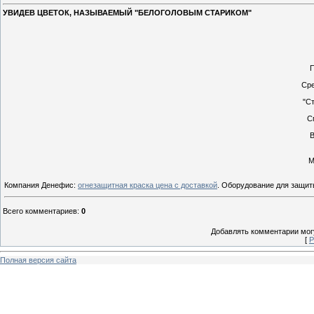
УВИДЕВ ЦВЕТОК, НАЗЫВАЕМЫЙ "БЕЛОГОЛОВЫМ СТАРИКОМ"
П
Сре
"С
С
В
М
Компания Денефис:
огнезащитная краска цена с доставкой
. Оборудование для защиты
Всего комментариев
:
0
Добавлять комментарии могу
[
Р
Полная версия сайта