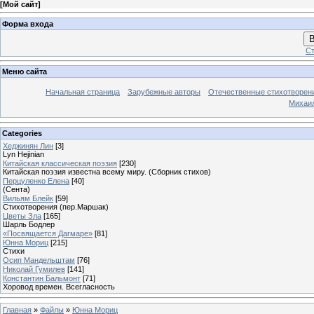
[
Мой сайт
]
Форма входа
В
Ст
Меню сайта
Начальная страница
Зарубежные авторы
Отечественные стихотворен
Михаи
Categories
Хеджинян Лин
[3]
Lyn Hejinian
Китайская классическая поэзия
[230]
Китайская поэзия известна всему миру. (Сборник стихов)
Перцуленко Елена
[40]
(Сента)
Вильям Блейк
[59]
Стихотворения (пер.Маршак)
Цветы Зла
[165]
Шарль Бодлер
«Посвящается Дагмаре»
[81]
Юнна Мориц
[215]
Стихи
Осип Мандельштам
[76]
Николай Гумилев
[141]
Константин Бальмонт
[71]
Хоровод времен. Всегласность
Главная
»
Файлы
»
Юнна Мориц