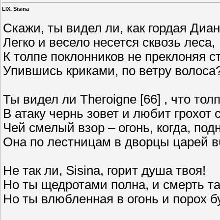
LIX. Sisina
Скажи, ты видел ли, как гордая Диа
Легко и весело несется сквозь леса,
К толпе поклонников не преклоняя с
Упившись криками, по ветру волоса
Ты видел ли Theroigne [66] , что тол
В атаку чернь зовет и любит грохот с
Чей смелый взор – огонь, когда, под
Она по лестницам в дворцы царей в
Не так ли, Sisina, горит душа твоя!
Но ты щедротами полна, и смерть т
Но ты влюбленная в огонь и порох б