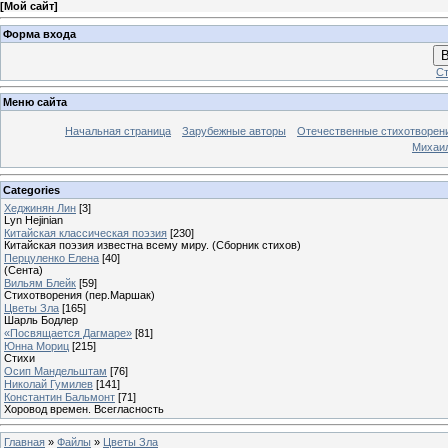
[
Мой сайт
]
Форма входа
В
Ст
Меню сайта
Начальная страница
Зарубежные авторы
Отечественные стихотворен
Михаи
Categories
Хеджинян Лин
[3]
Lyn Hejinian
Китайская классическая поэзия
[230]
Китайская поэзия известна всему миру. (Сборник стихов)
Перцуленко Елена
[40]
(Сента)
Вильям Блейк
[59]
Стихотворения (пер.Маршак)
Цветы Зла
[165]
Шарль Бодлер
«Посвящается Дагмаре»
[81]
Юнна Мориц
[215]
Стихи
Осип Мандельштам
[76]
Николай Гумилев
[141]
Константин Бальмонт
[71]
Хоровод времен. Всегласность
Главная
»
Файлы
»
Цветы Зла