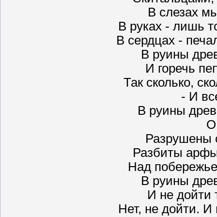
В слезах м
В руках - лишь 
В сердцах - печал
В руины дре
И горечь пе
Так сколько, ск
- И вс
В руины древ
О
Разрушены 
Разбиты арфы
Над побережьем
В руины дре
И не дойти 
Нет, не дойти. И