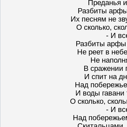
Преданья и
Разбиты арфы
Их песням не зв
О сколько, ско
- И вс
Разбиты арфы 
Не реет в небе
Не наполня
В сражении 
И спит на дн
Над побережьем
И воды гавани
О сколько, скол
- И вс
Над побережьем 
Скитальцами, 