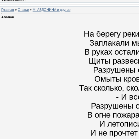
Главная
»
Статьи
»
М. АВДОНИНА и другие
Авалон
На берегу рек
Заплакали м
В руках остал
Щиты развес
Разрушены 
Омыты кров
Так сколько, ск
- И вс
Разрушены с
В огне пожара
И летописи
И не прочтет