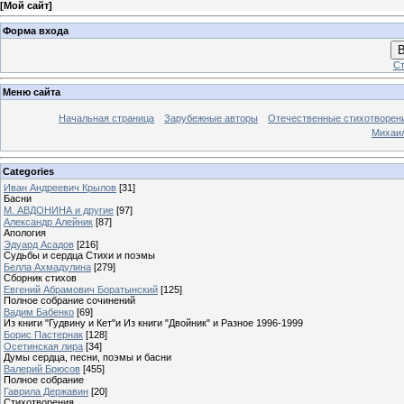
[
Мой сайт
]
Форма входа
В
Ст
Меню сайта
Начальная страница
Зарубежные авторы
Отечественные стихотворен
Михаи
Categories
Иван Андреевич Крылов
[31]
Басни
М. АВДОНИНА и другие
[97]
Александр Алейник
[87]
Апология
Эдуард Асадов
[216]
Судьбы и сердца Стихи и поэмы
Белла Ахмадулина
[279]
Сборник стихов
Евгений Абрамович Боратынский
[125]
Полное собрание сочинений
Вадим Бабенко
[69]
Из книги "Гудвину и Кет"и Из книги "Двойник" и Разное 1996-1999
Борис Пастернак
[128]
Осетинская лира
[34]
Думы сердца, песни, поэмы и басни
Валерий Брюсов
[455]
Полное собрание
Гаврила Державин
[20]
Стихотворения