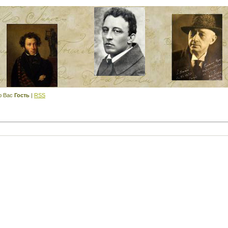
ю Вас
Гость
|
RSS