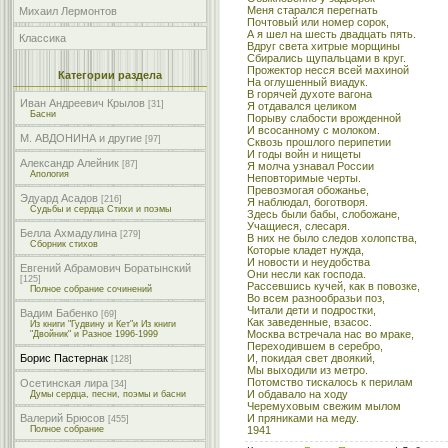
Меня старался перегнать
Михаил Лермонтов
Почтовый или номер сорок,
А я шел на шесть двадцать пять.
Классика
Вдруг света хитрые морщины
Сбирались щупальцами в круг.
Прожектор несся всей махиной
Категории раздела
На оглушенный виадук.
В горячей духоте вагона
Иван Андреевич Крылов
[31]
Я отдавался целиком
Басни
Порыву слабости врожденной
И всосанному с молоком.
М. АВДОНИНА и другие
[97]
Сквозь прошлого перипетии
И годы войн и нищеты
Александр Алейник
[87]
Я молча узнавал России
Апология
Неповторимые черты.
Превозмогая обожанье,
Эдуард Асадов
[216]
Я наблюдал, боготворя.
Судьбы и сердца Стихи и поэмы
Здесь были бабы, слобожане,
Учащиеся, слесаря.
Белла Ахмадулина
[279]
В них не было следов холопства,
Сборник стихов
Которые кладет нужда,
И новости и неудобства
Евгений Абрамович Боратынский
Они несли как господа.
[125]
Рассевшись кучей, как в повозке,
Полное собрание сочинений
Во всем разнообразьи поз,
Читали дети и подростки,
Вадим Бабенко
[69]
Как заведенные, взасос.
Из книги "Гудвину и Кет"и Из книги
Москва встречала нас во мраке,
"Двойник" и Разное 1996-1999
Переходившем в серебро,
И, покидая свет двоякий,
Борис Пастернак
[128]
Мы выходили из метро.
Потомство тискалось к перилам
Осетинская лира
[34]
И обдавало на ходу
Думы сердца, песни, поэмы и басни
Черемуховым свежим мылом
И пряниками на меду.
Валерий Брюсов
[455]
1941
Полное собрание