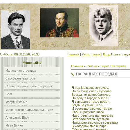
Мой сайт
Суббота, 08.08.2026, 20:38
Главная
|
Регистрация
|
Вход
Приветству
Меню сайта
Главная
»
Статьи
»
Борис Пастернак
Начальная страница
НА РАННИХ ПОЕЗДАХ
Зарубежные авторы
Отечественные стихотворения
Я под Москвою эту зиму,
Но в стужу, снег и буревал
Блог
Всегда, когда необходимо,
По делу в городе бывал.
Я выходил в такое время,
Форум lirikalive
Когда на улице ни зги,
И рассыпал лесною темью
Фото поэтов, вариации на стихи
Свои скрипучие шаги.
Навстречу мне на переезде
Александр Блок
Вставали ветлы пустыря.
Надмирно высились созвездья
Иван Бунин
В холодной яме января.
Обыкновенно у задворок