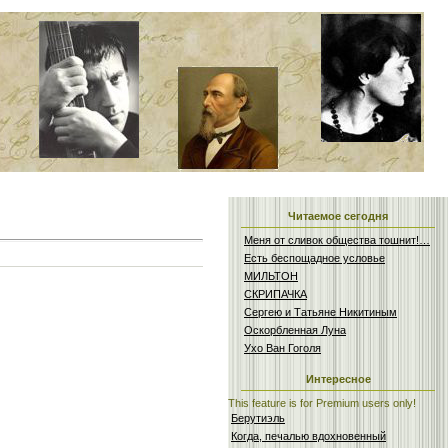
Читаемое сегодня
Меня от сливок общества тошнит!…
Есть беспощадное условье
МИЛЬТОН
СКРИПАЧКА
Сергею и Татьяне Никитиным
Оскорбленная Луна
Ухо Ван Гоголя
Интересное
This feature is for Premium users only!
Берутиэль
Когда, печалью вдохновенный