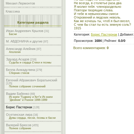
Не всегда, в столетье раза два
Михаил Лермонтов
Я молил тебя: членораздельно
Повтори творящие слова.
Классика
И тебе ж невыносимы смеси
Откровений и людских неволь.
Как же хочешь ты, чтоб я был весел,
Категории раздела
С чем бы стал ты есть земную соль?
1915
Иван Андреевич Крылов
[31]
Категория
:
Борис Пастернак
|
Добавил
Басни
Просмотров
:
1684
|
Рейтинг
:
0.0
/
0
М. АВДОНИНА и другие
[97]
Всего комментариев
:
0
Александр Алейник
[87]
Апология
Эдуард Асадов
[216]
Судьбы и сердца Стихи и поэмы
Белла Ахмадулина
[279]
Сборник стихов
Евгений Абрамович Боратынский
[125]
Полное собрание сочинений
Вадим Бабенко
[69]
Из книги "Гудвину и Кет"и Из книги
"Двойник" и Разное 1996-1999
Борис Пастернак
[128]
Осетинская лира
[34]
Думы сердца, песни, поэмы и басни
Валерий Брюсов
[455]
Полное собрание