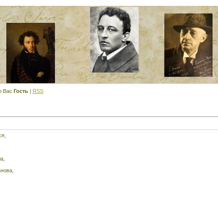
ю Вас
Гость
|
RSS
ся,
а,
анова,