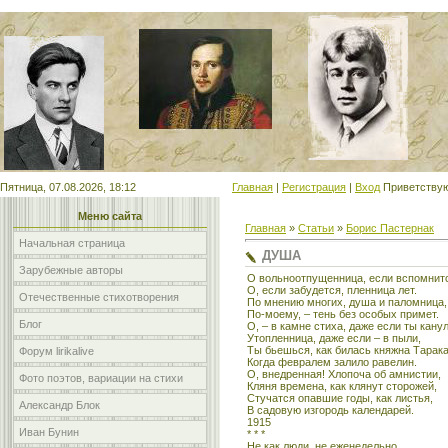
Мой сайт
Пятница, 07.08.2026, 18:12
Главная
|
Регистрация
|
Вход
Приветству
Меню сайта
Главная
»
Статьи
»
Борис Пастернак
Начальная страница
ДУША
Зарубежные авторы
О вольноотпущенница, если вспомнит
О, если забудется, пленница лет.
Отечественные стихотворения
По мнению многих, душа и паломница,
По-моему, – тень без особых примет.
Блог
О, – в камне стиха, даже если ты канул
Утопленница, даже если – в пыли,
Ты бьешься, как билась княжна Тарак
Форум lirikalive
Когда февралем залило равелин.
О, внедренная! Хлопоча об амнистии,
Фото поэтов, вариации на стихи
Кляня времена, как клянут сторожей,
Стучатся опавшие годы, как листья,
Александр Блок
В садовую изгородь календарей.
1915
Иван Бунин
* * *
Не как люди, не еженедельно,