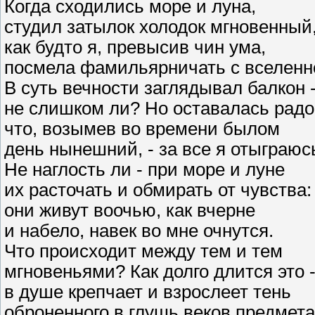
Когда сходились море и луна,
студил затылок холодок мгновенный
как будто я, превысив чин ума,
посмела фамильярничать с вселенн
В суть вечности заглядывал балкон 
не слишком ли? Но оставалась радо
что, возымев во времени былом
день нынешний, - за все я отыграюс
Не наглость ли - при море и луне
их расточать и обмирать от чувства:
они живут воочью, как вчерне
и набело, навек во мне очнутся.
Что происходит между тем и тем
мгновеньями? Как долго длится это 
в душе крепчает и взрослеет тень
оброненного в глушь веков предмета