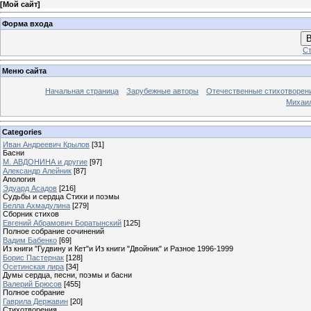
[
Мой сайт
]
Форма входа
В
Ст
Меню сайта
Начальная страница
Зарубежные авторы
Отечественные стихотворен
Михаи
Categories
Иван Андреевич Крылов
[31]
Басни
М. АВДОНИНА и другие
[97]
Александр Алейник
[87]
Апология
Эдуард Асадов
[216]
Судьбы и сердца Стихи и поэмы
Белла Ахмадулина
[279]
Сборник стихов
Евгений Абрамович Боратынский
[125]
Полное собрание сочинений
Вадим Бабенко
[69]
Из книги "Гудвину и Кет"и Из книги "Двойник" и Разное 1996-1999
Борис Пастернак
[128]
Осетинская лира
[34]
Думы сердца, песни, поэмы и басни
Валерий Брюсов
[455]
Полное собрание
Гаврила Державин
[20]
Стихотворения