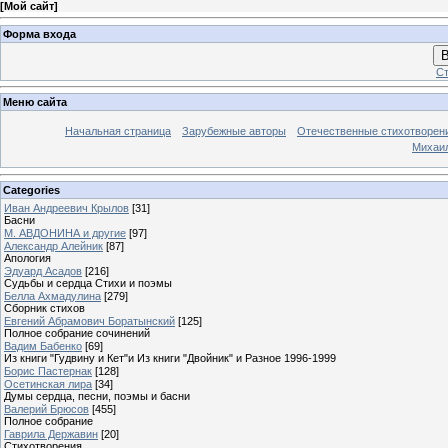
[
Мой сайт
]
Форма входа
В
Ст
Меню сайта
Начальная страница
Зарубежные авторы
Отечественные стихотворен
Михаи
Categories
Иван Андреевич Крылов
[31]
Басни
М. АВДОНИНА и другие
[97]
Александр Алейник
[87]
Апология
Эдуард Асадов
[216]
Судьбы и сердца Стихи и поэмы
Белла Ахмадулина
[279]
Сборник стихов
Евгений Абрамович Боратынский
[125]
Полное собрание сочинений
Вадим Бабенко
[69]
Из книги "Гудвину и Кет"и Из книги "Двойник" и Разное 1996-1999
Борис Пастернак
[128]
Осетинская лира
[34]
Думы сердца, песни, поэмы и басни
Валерий Брюсов
[455]
Полное собрание
Гаврила Державин
[20]
Стихотворения