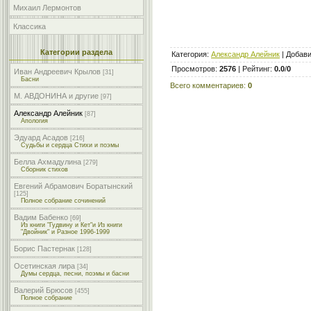
Михаил Лермонтов
Классика
Категории раздела
Категория
:
Александр Алейник
|
Добав
Просмотров
:
2576
|
Рейтинг
:
0.0
/
0
Иван Андреевич Крылов
[31]
Басни
Всего комментариев
:
0
М. АВДОНИНА и другие
[97]
Александр Алейник
[87]
Апология
Эдуард Асадов
[216]
Судьбы и сердца Стихи и поэмы
Белла Ахмадулина
[279]
Сборник стихов
Евгений Абрамович Боратынский
[125]
Полное собрание сочинений
Вадим Бабенко
[69]
Из книги "Гудвину и Кет"и Из книги
"Двойник" и Разное 1996-1999
Борис Пастернак
[128]
Осетинская лира
[34]
Думы сердца, песни, поэмы и басни
Валерий Брюсов
[455]
Полное собрание