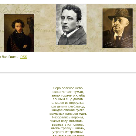
ю Вас
Гость
|
RSS
Серо-зеленое небо,
окна глотают туман,
запах горячего хлеба
сонным еще домам
слышен из переулка,
где дымит хлебзавод,
каждая свежая булка
вымытых пальцев ждет.
Разорались вороны,
значит надо вставать --
вылезать из попоны,
чтобы травку щипать,
утро гонит трамваи,
сжалась в капли вода,