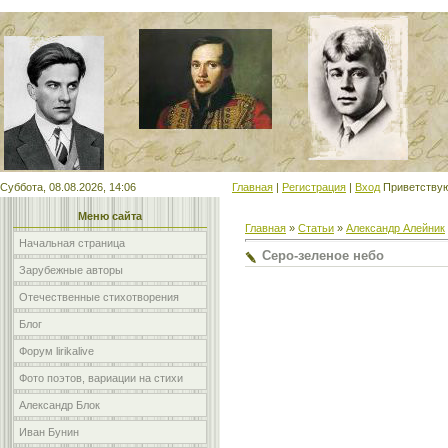
Мой сайт
Суббота, 08.08.2026, 14:06
Главная
|
Регистрация
|
Вход
Приветству
Меню сайта
Главная
»
Статьи
»
Александр Алейник
Начальная страница
Серо-зеленое небо
Зарубежные авторы
Отечественные стихотворения
Блог
Форум lirikalive
Фото поэтов, вариации на стихи
Александр Блок
Иван Бунин