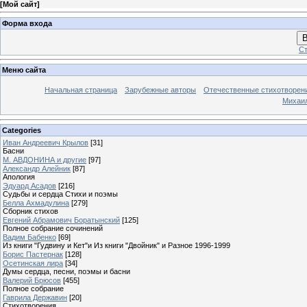
[
Мой сайт
]
Форма входа
В
Ст
Меню сайта
Начальная страница
Зарубежные авторы
Отечественные стихотворен
Михаи
Categories
Иван Андреевич Крылов
[31]
Басни
М. АВДОНИНА и другие
[97]
Александр Алейник
[87]
Апология
Эдуард Асадов
[216]
Судьбы и сердца Стихи и поэмы
Белла Ахмадулина
[279]
Сборник стихов
Евгений Абрамович Боратынский
[125]
Полное собрание сочинений
Вадим Бабенко
[69]
Из книги "Гудвину и Кет"и Из книги "Двойник" и Разное 1996-1999
Борис Пастернак
[128]
Осетинская лира
[34]
Думы сердца, песни, поэмы и басни
Валерий Брюсов
[455]
Полное собрание
Гаврила Державин
[20]
Стихотворения