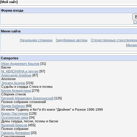
[
Мой сайт
]
Форма входа
В
Ст
Меню сайта
Начальная страница
Зарубежные авторы
Отечественные стихотворен
Михаи
Categories
Иван Андреевич Крылов
[31]
Басни
М. АВДОНИНА и другие
[97]
Александр Алейник
[87]
Апология
Эдуард Асадов
[216]
Судьбы и сердца Стихи и поэмы
Белла Ахмадулина
[279]
Сборник стихов
Евгений Абрамович Боратынский
[125]
Полное собрание сочинений
Вадим Бабенко
[69]
Из книги "Гудвину и Кет"и Из книги "Двойник" и Разное 1996-1999
Борис Пастернак
[128]
Осетинская лира
[34]
Думы сердца, песни, поэмы и басни
Валерий Брюсов
[455]
Полное собрание
Гаврила Державин
[20]
Стихотворения