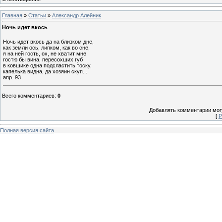
Главная
»
Статьи
»
Александр Алейник
Ночь идет вкось
Ночь идет вкось да на близком дне,
как земли ось, липком, как во сне,
я на ней гость, ох, не хватит мне
гостю бы вина, пересохших губ
в ковшике одна подсластить тоску,
капелька видна, да хозяин скуп...
апр. 93
Всего комментариев
:
0
Добавлять комментарии могу
[
Р
Полная версия сайта