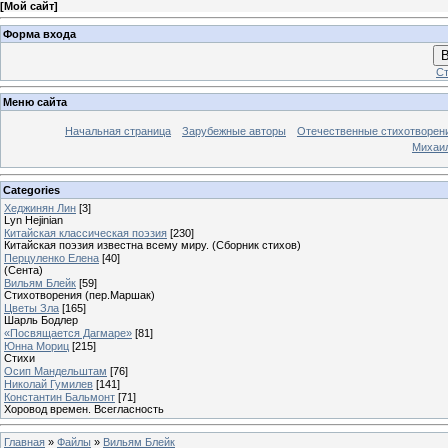
[
Мой сайт
]
Форма входа
В
Ст
Меню сайта
Начальная страница
Зарубежные авторы
Отечественные стихотворен
Михаи
Categories
Хеджинян Лин
[3]
Lyn Hejinian
Китайская классическая поэзия
[230]
Китайская поэзия известна всему миру. (Сборник стихов)
Перцуленко Елена
[40]
(Сента)
Вильям Блейк
[59]
Стихотворения (пер.Маршак)
Цветы Зла
[165]
Шарль Бодлер
«Посвящается Дагмаре»
[81]
Юнна Мориц
[215]
Стихи
Осип Мандельштам
[76]
Николай Гумилев
[141]
Константин Бальмонт
[71]
Хоровод времен. Всегласность
Главная
»
Файлы
»
Вильям Блейк