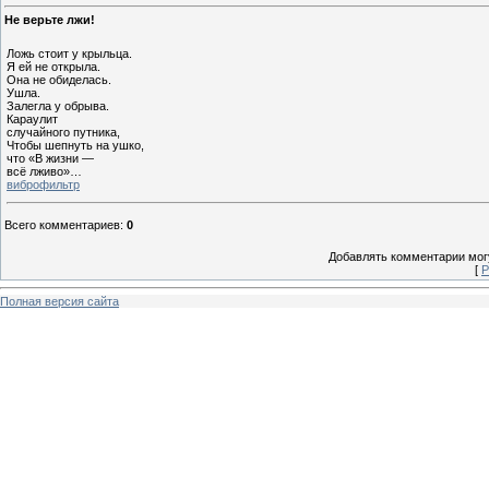
Не верьте лжи!
Ложь стоит у крыльца.
Я ей не открыла.
Она не обиделась.
Ушла.
Залегла у обрыва.
Караулит
случайного путника,
Чтобы шепнуть на ушко,
что «В жизни —
всё лживо»…
виброфильтр
Всего комментариев
:
0
Добавлять комментарии могу
[
Р
Полная версия сайта