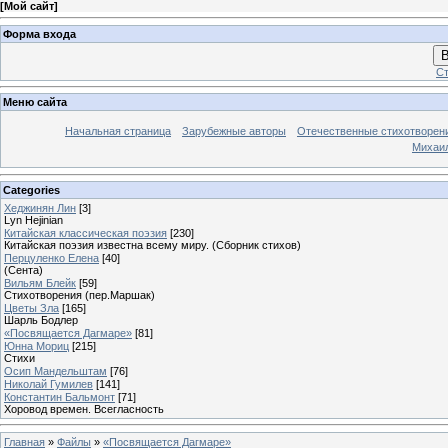
[
Мой сайт
]
Форма входа
В
Ст
Меню сайта
Начальная страница
Зарубежные авторы
Отечественные стихотворен
Михаи
Categories
Хеджинян Лин
[3]
Lyn Hejinian
Китайская классическая поэзия
[230]
Китайская поэзия известна всему миру. (Сборник стихов)
Перцуленко Елена
[40]
(Сента)
Вильям Блейк
[59]
Стихотворения (пер.Маршак)
Цветы Зла
[165]
Шарль Бодлер
«Посвящается Дагмаре»
[81]
Юнна Мориц
[215]
Стихи
Осип Мандельштам
[76]
Николай Гумилев
[141]
Константин Бальмонт
[71]
Хоровод времен. Всегласность
Главная
»
Файлы
»
«Посвящается Дагмаре»