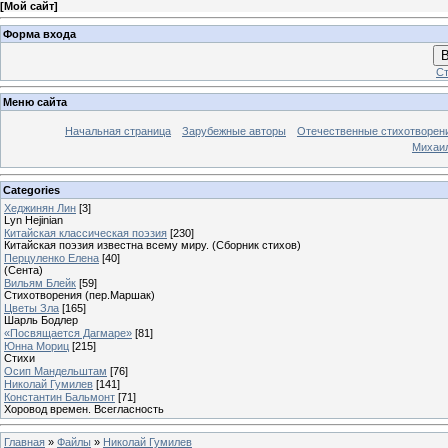
[
Мой сайт
]
Форма входа
В
Ст
Меню сайта
Начальная страница
Зарубежные авторы
Отечественные стихотворен
Михаи
Categories
Хеджинян Лин
[3]
Lyn Hejinian
Китайская классическая поэзия
[230]
Китайская поэзия известна всему миру. (Сборник стихов)
Перцуленко Елена
[40]
(Сента)
Вильям Блейк
[59]
Стихотворения (пер.Маршак)
Цветы Зла
[165]
Шарль Бодлер
«Посвящается Дагмаре»
[81]
Юнна Мориц
[215]
Стихи
Осип Мандельштам
[76]
Николай Гумилев
[141]
Константин Бальмонт
[71]
Хоровод времен. Всегласность
Главная
»
Файлы
»
Николай Гумилев