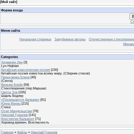
[
Мой сайт
]
Форма входа
В
Ст
Меню сайта
Начальная страница
Зарубежные авторы
Отечественные стихотворен
Михаи
Categories
Хеджинян Лин
[3]
Lyn Hejinian
Китайская классическая поэзия
[230]
Китайская поэзия известна всему миру. (Сборник стихов)
Перцуленко Елена
[40]
(Сента)
Вильям Блейк
[59]
Стихотворения (пер.Маршак)
Цветы Зла
[165]
Шарль Бодлер
«Посвящается Дагмаре»
[81]
Юнна Мориц
[215]
Стихи
Осип Мандельштам
[76]
Николай Гумилев
[141]
Константин Бальмонт
[71]
Хоровод времен. Всегласность
Главная
»
Файлы
»
Николай Гумилев