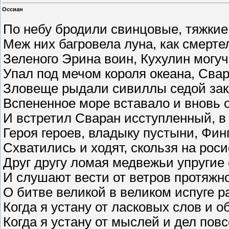
Оссиан
По небу бродили свинцовые, тяжкие
Меж них багровела луна, как смерте
Зеленого Эрина воин, Кухулин могу
Упал под мечом короля океана, Свар
Зловеще рыдали сивиллы седой зак
Вспененное море вставало и вновь 
И встретил Сваран исступленный, в 
Героя героев, владыку пустыни, Фин
Схватились и ходят, скользя на роси
Друг другу ломая медвежьи упругие
И слушают вести от ветров протяжн
О битве великой в великом испуге р
Когда я устану от ласковых слов и о
Когда я устану от мыслей и дел пов