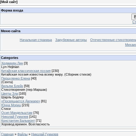
[
Мой сайт
]
Форма входа
В
Ст
Меню сайта
Начальная страница
Зарубежные авторы
Отечественные стихотворен
Михаи
Categories
Хеджинян Лин
[3]
Lyn Hejinian
Китайская классическая поэзия
[230]
Китайская поэзия известна всему миру. (Сборник стихов)
Перцуленко Елена
[40]
(Сента)
Вильям Блейк
[59]
Стихотворения (пер.Маршак)
Цветы Зла
[165]
Шарль Бодлер
«Посвящается Дагмаре»
[81]
Юнна Мориц
[215]
Стихи
Осип Мандельштам
[76]
Николай Гумилев
[141]
Константин Бальмонт
[71]
Хоровод времен. Всегласность
Главная
»
Файлы
»
Николай Гумилев