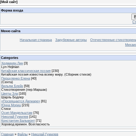
[
Мой сайт
]
Форма входа
В
Ст
Меню сайта
Начальная страница
Зарубежные авторы
Отечественные стихотворен
Михаи
Categories
Хеджинян Лин
[3]
Lyn Hejinian
Китайская классическая поэзия
[230]
Китайская поэзия известна всему миру. (Сборник стихов)
Перцуленко Елена
[40]
(Сента)
Вильям Блейк
[59]
Стихотворения (пер.Маршак)
Цветы Зла
[165]
Шарль Бодлер
«Посвящается Дагмаре»
[81]
Юнна Мориц
[215]
Стихи
Осип Мандельштам
[76]
Николай Гумилев
[141]
Константин Бальмонт
[71]
Хоровод времен. Всегласность
Главная
»
Файлы
»
Николай Гумилев