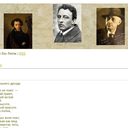
ю Вас
Гость
|
RSS
нт
ешнего дрозда
е не поют. —
ай приют.
ней мглой
й.
высоте,
кой красоте.
 полна,
.
ых волн поет,
кая как мед.
лиантах петь,
ь сеть.