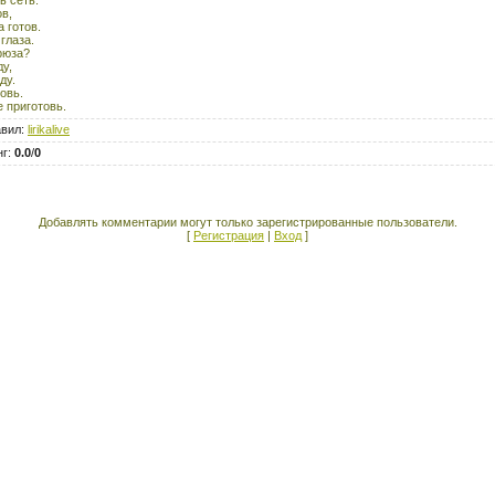
в,
 готов.
глаза.
рюза?
у,
ду.
овь.
е приготовь.
авил
:
lirikalive
нг
:
0.0
/
0
Добавлять комментарии могут только зарегистрированные пользователи.
[
Регистрация
|
Вход
]