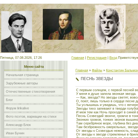
Мой сайт
Пятница, 07.08.2026, 17:26
Главная
|
Регистрация
|
Вход
Приветству
Меню сайта
Главная
»
Файлы
»
Константин Бальмо
Начальная страница
ПЕСНЬ ЗВЕЗДЫ
Зарубежные авторы
С первым солнцем, с первой песней в
Отечественные стихотворения
У меня в душе запела звонкая звезда.
— Как, звезда? Но звезды светят, вовс
Блог
О, поют, лишь только в сердце песне д
Ты услышишь и увидишь, что с вечер
Форум lirikalive
Звезды тихо запевают в тверди голубо
И меж тем как Ночь проходит в синей 
Песнь Созвездий звонче, громче в тон
Фото поэтов, вариации на стихи
Звонких громов, тонких звонов вышина
Там серебряное море, глубина без дна
Александр Блок
Там безбрежность ожерельных, звездн
От звезды к Созвездью нежность, слад
Иван Бунин
От звезды к звезде стремленье в брил
Лунным камнем засветиться, паутинит