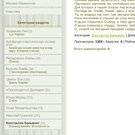
Михаил Лермонтов
Паутинить паутинки тех тончайших сно
Для которых в наших взорах пир всегда
Погляди же, ближе, ближе, здесь в мои 
Классика
Ты не видишь как поет там звездно би
Ночь весеннюю я слушал до утра звезд
И душа открылась Солнцу, и тому дроз
Категории раздела
И душа открылась сердцу, твоему, люб
О, скорей на звездный праздник сердц
Хеджинян Лин
[3]
Lyn Hejinian
Категория
:
Константин Бальмонт
|
Доб
Просмотров
:
1304
|
Загрузок
:
0
|
Рейти
Китайская классическая поэзия
[230]
Китайская поэзия известна всему
Всего комментариев
:
0
миру. (Сборник стихов)
Перцуленко Елена
[40]
(Сента)
Вильям Блейк
[59]
Стихотворения (пер.Маршак)
Цветы Зла
[165]
Шарль Бодлер
«Посвящается Дагмаре»
[81]
Юнна Мориц
[215]
Стихи
Осип Мандельштам
[76]
Николай Гумилев
[141]
Константин Бальмонт
[71]
Хоровод времен. Всегласность