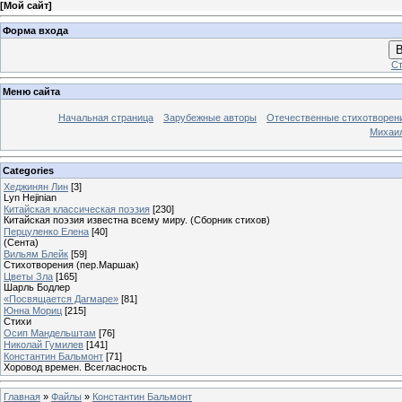
[
Мой сайт
]
Форма входа
В
Ст
Меню сайта
Начальная страница
Зарубежные авторы
Отечественные стихотворен
Михаи
Categories
Хеджинян Лин
[3]
Lyn Hejinian
Китайская классическая поэзия
[230]
Китайская поэзия известна всему миру. (Сборник стихов)
Перцуленко Елена
[40]
(Сента)
Вильям Блейк
[59]
Стихотворения (пер.Маршак)
Цветы Зла
[165]
Шарль Бодлер
«Посвящается Дагмаре»
[81]
Юнна Мориц
[215]
Стихи
Осип Мандельштам
[76]
Николай Гумилев
[141]
Константин Бальмонт
[71]
Хоровод времен. Всегласность
Главная
»
Файлы
»
Константин Бальмонт