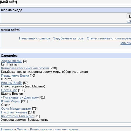
[
Мой сайт
]
Форма входа
В
Ст
Меню сайта
Начальная страница
Зарубежные авторы
Отечественные стихотворен
Михаи
Categories
Хеджинян Лин
[3]
Lyn Hejinian
Китайская классическая поэзия
[230]
Китайская поэзия известна всему миру. (Сборник стихов)
Перцуленко Елена
[40]
(Сента)
Вильям Блейк
[59]
Стихотворения (пер.Маршак)
Цветы Зла
[165]
Шарль Бодлер
«Посвящается Дагмаре»
[81]
Юнна Мориц
[215]
Стихи
Осип Мандельштам
[76]
Николай Гумилев
[141]
Константин Бальмонт
[71]
Хоровод времен. Всегласность
Главная
»
Файлы
»
Китайская классическая поэзия