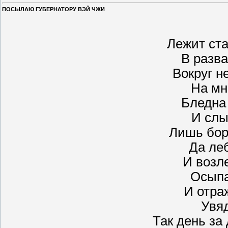
ПОСЫЛАЮ ГУБЕРНАТОРУ ВЭЙ ЧЖИ
Лежит ста
В разва
Вокруг н
На мн
Бледна 
И слы
Лишь бор
Да ле
И возл
Осыпа
И отра
Увя
Так день за