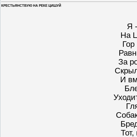
КРЕСТЬЯНСТВУЮ НА РЕКЕ ЦИШУЙ
Я 
На 
Гор 
Равн
За р
Скрыл
И в
Бле
Уходи
Гл
Соба
Бред
Тот,