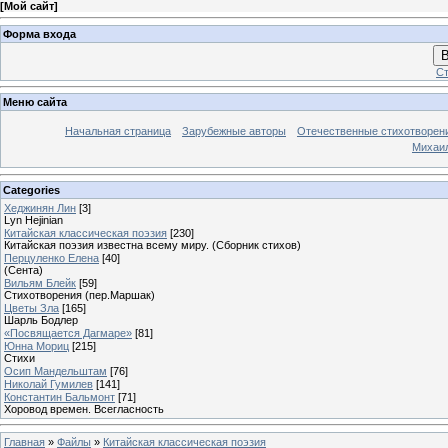
[
Мой сайт
]
Форма входа
В
Ст
Меню сайта
Начальная страница
Зарубежные авторы
Отечественные стихотворен
Михаи
Categories
Хеджинян Лин
[3]
Lyn Hejinian
Китайская классическая поэзия
[230]
Китайская поэзия известна всему миру. (Сборник стихов)
Перцуленко Елена
[40]
(Сента)
Вильям Блейк
[59]
Стихотворения (пер.Маршак)
Цветы Зла
[165]
Шарль Бодлер
«Посвящается Дагмаре»
[81]
Юнна Мориц
[215]
Стихи
Осип Мандельштам
[76]
Николай Гумилев
[141]
Константин Бальмонт
[71]
Хоровод времен. Всегласность
Главная
»
Файлы
»
Китайская классическая поэзия