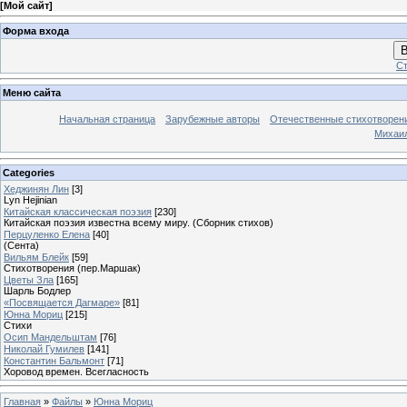
[
Мой сайт
]
Форма входа
В
Ст
Меню сайта
Начальная страница
Зарубежные авторы
Отечественные стихотворен
Михаи
Categories
Хеджинян Лин
[3]
Lyn Hejinian
Китайская классическая поэзия
[230]
Китайская поэзия известна всему миру. (Сборник стихов)
Перцуленко Елена
[40]
(Сента)
Вильям Блейк
[59]
Стихотворения (пер.Маршак)
Цветы Зла
[165]
Шарль Бодлер
«Посвящается Дагмаре»
[81]
Юнна Мориц
[215]
Стихи
Осип Мандельштам
[76]
Николай Гумилев
[141]
Константин Бальмонт
[71]
Хоровод времен. Всегласность
Главная
»
Файлы
»
Юнна Мориц