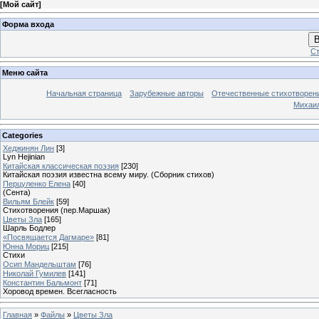
[
Мой сайт
]
Форма входа
В
Ст
Меню сайта
Начальная страница
Зарубежные авторы
Отечественные стихотворен
Михаи
Categories
Хеджинян Лин
[3]
Lyn Hejinian
Китайская классическая поэзия
[230]
Китайская поэзия известна всему миру. (Сборник стихов)
Перцуленко Елена
[40]
(Сента)
Вильям Блейк
[59]
Стихотворения (пер.Маршак)
Цветы Зла
[165]
Шарль Бодлер
«Посвящается Дагмаре»
[81]
Юнна Мориц
[215]
Стихи
Осип Мандельштам
[76]
Николай Гумилев
[141]
Константин Бальмонт
[71]
Хоровод времен. Всегласность
Главная
»
Файлы
»
Цветы Зла