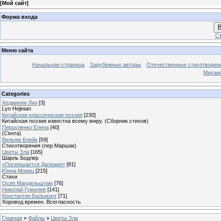
[
Мой сайт
]
Форма входа
В
Ст
Меню сайта
Начальная страница
Зарубежные авторы
Отечественные стихотворен
Михаи
Categories
Хеджинян Лин
[3]
Lyn Hejinian
Китайская классическая поэзия
[230]
Китайская поэзия известна всему миру. (Сборник стихов)
Перцуленко Елена
[40]
(Сента)
Вильям Блейк
[59]
Стихотворения (пер.Маршак)
Цветы Зла
[165]
Шарль Бодлер
«Посвящается Дагмаре»
[81]
Юнна Мориц
[215]
Стихи
Осип Мандельштам
[76]
Николай Гумилев
[141]
Константин Бальмонт
[71]
Хоровод времен. Всегласность
Главная
»
Файлы
»
Цветы Зла