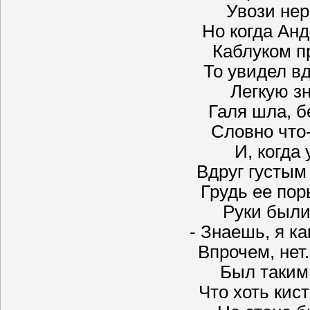
Увози нер
Но когда Анд
Каблуком пр
То увидел вд
Легкую з
Галя шла, б
Словно что-
И, когда
Вдруг густым
Грудь ее по
Руки были
- Знаешь, я ка
Впрочем, нет.
Был таким
Что хоть кист