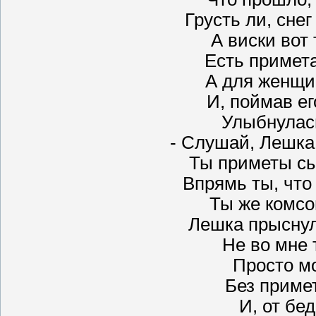
Грусть ли, снег
А виски вот
Есть примета
А для женщин
И, поймав ег
Улыбнулась
- Слушай, Лешка,
Ты приметы сы
Впрямь ты, что
Ты же комсо
Лешка прыснул:
Не во мне 
Просто м
Без приме
И, от бед