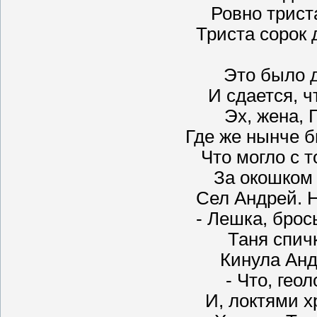
Ровно трист
Триста сорок 
Это было д
И сдается, ч
Эх, жена, 
Где же нынче б
Что могло с 
За окошком 
Сел Андрей. Н
- Лешка, брос
Таня спичк
Кинула Анд
- Что, геол
И, локтями х