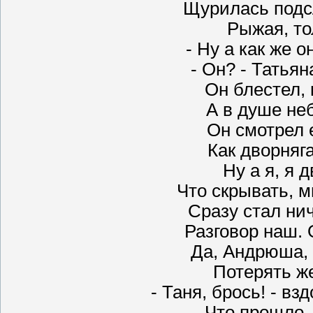
Щурилась подс
Рыжая, тол
- Ну а как же о
- Он? - Татьян
Он блестел, 
А в душе не
Он смотрел е
Как дворняга
Ну а я, я 
Что скрывать, м
Сразу стал ни
Разговор наш. 
Да, Андрюша, 
Потерять же
- Таня, брось! - вз
Что прошло, 