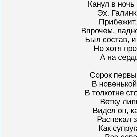
Канул в ночь 
Эх, Галинк
Прибежит, 
Впрочем, ладно
Был состав, и
Но хотя пр
А на серд
Сорок первы
В новенькой 
В толкотне с
Ветку лип
Видел он, к
Распекал з
Как супру
Все сова