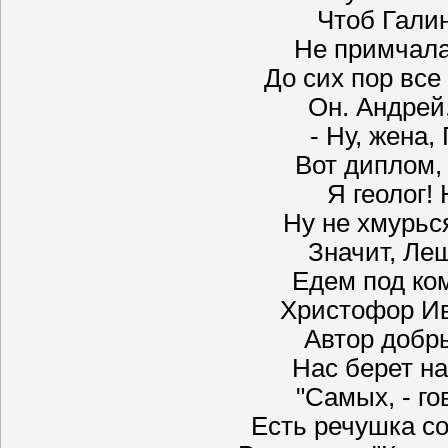
Чтоб Галин
Не примчала
До сих пор все
Он. Андрей,
- Ну, жена,
Вот диплом, 
Я геолог!
Ну не хмурься
Значит, Леш
Едем под ко
Христофор Ив
Автор добр
Нас берет н
"Самых, - го
Есть речушка с