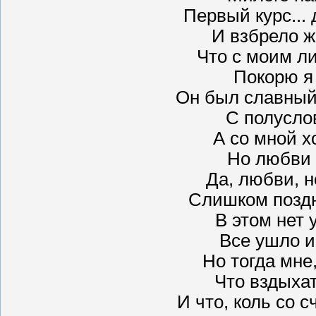
Первый курс... 
И взбрело ж 
Что с моим л
Покорю я 
Он был славный
С полусло
А со мной х
Но любви 
Да, любви, н
Слишком поздн
В этом нет 
Все ушло и
Но тогда мне
Что вздыхат
И что, коль со 