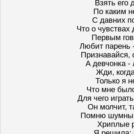
Взять его 
По каким 
С давних по
Что о чувства
Первым гов
Любит парень 
Признавайся, с
А девчонка -
Жди, когда
Только я н
Что мне был
Для чего играть
Он молчит, т
Помню шумный
Хриплые 
Я решила: 