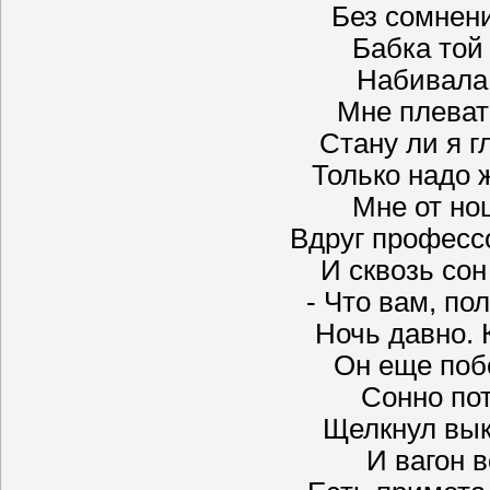
Без сомнени
Бабка той
Набивала
Мне плевать
Стану ли я г
Только надо ж
Мне от но
Вдруг професс
И сквозь сон
- Что вам, по
Ночь давно. 
Он еще поб
Сонно пот
Щелкнул вык
И вагон в