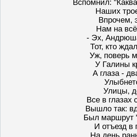
Вспомнил: "Каква"
Наших трое
Впрочем, э
Нам на всё
- Эх, Андрюш
Тот, кто жда
Уж, поверь м
У Галины 
А глаза - д
Улыбнетс
Улицы, д
Все в глазах 
Вышло так: вд
Был маршрут "
И отъезд в
На день ран