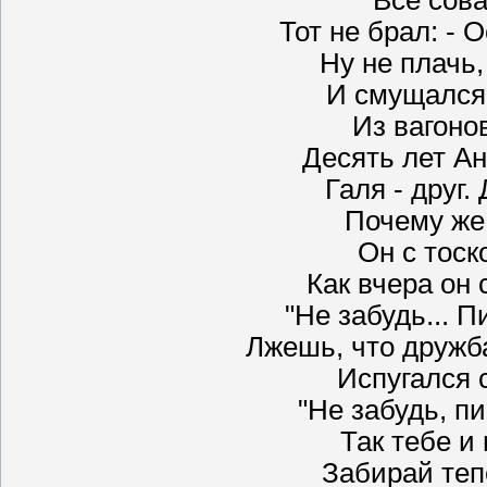
Тот не брал: - 
Ну не плачь, 
И смущался,
Из вагонов
Десять лет Ан
Галя - друг.
Почему же
Он с тоск
Как вчера он
"Не забудь... П
Лжешь, что дружба
Испугался 
"Не забудь, пи
Так тебе и 
Забирай тепе