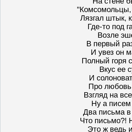
На стене б
"Комсомольцы, 
Лязгал штык, 
Где-то под г
Возле эш
В первый ра
И увез он 
Полный горя с
Вкус ее с
И солоноват
Про любовь 
Взгляд на все
Ну а писем
Два письма в
Что письмо?! 
Это ж ведь 