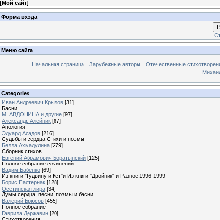
[
Мой сайт
]
Форма входа
В
Ст
Меню сайта
Начальная страница
Зарубежные авторы
Отечественные стихотворен
Михаи
Categories
Иван Андреевич Крылов
[31]
Басни
М. АВДОНИНА и другие
[97]
Александр Алейник
[87]
Апология
Эдуард Асадов
[216]
Судьбы и сердца Стихи и поэмы
Белла Ахмадулина
[279]
Сборник стихов
Евгений Абрамович Боратынский
[125]
Полное собрание сочинений
Вадим Бабенко
[69]
Из книги "Гудвину и Кет"и Из книги "Двойник" и Разное 1996-1999
Борис Пастернак
[128]
Осетинская лира
[34]
Думы сердца, песни, поэмы и басни
Валерий Брюсов
[455]
Полное собрание
Гаврила Державин
[20]
Стихотворения