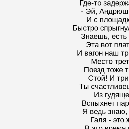
Где-то задерж
- Эй, Андрюша
И с площадк
Быстро спрыгну
Знаешь, есть
Эта вот пла
И вагон наш тре
Место трет
Поезд тоже т
Стой! И три
Ты счастливец
Из гудяще
Вспыхнет пара
Я ведь знаю, 
Галя - это 
В это время