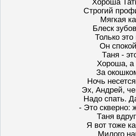
Хороша Тать
Строгий профи
Мягкая к
Блеск зубов
Только это
Он спокой
Таня - эт
Хороша, а 
За окошко
Ночь несется
Эх, Андрей, че
Надо спать. Да
- Это скверно: 
Таня вдруг
Я вот тоже ка
Милого на