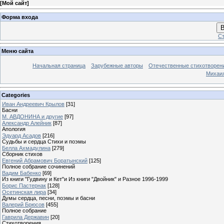
[
Мой сайт
]
Форма входа
В
Ст
Меню сайта
Начальная страница
Зарубежные авторы
Отечественные стихотворен
Михаи
Categories
Иван Андреевич Крылов
[31]
Басни
М. АВДОНИНА и другие
[97]
Александр Алейник
[87]
Апология
Эдуард Асадов
[216]
Судьбы и сердца Стихи и поэмы
Белла Ахмадулина
[279]
Сборник стихов
Евгений Абрамович Боратынский
[125]
Полное собрание сочинений
Вадим Бабенко
[69]
Из книги "Гудвину и Кет"и Из книги "Двойник" и Разное 1996-1999
Борис Пастернак
[128]
Осетинская лира
[34]
Думы сердца, песни, поэмы и басни
Валерий Брюсов
[455]
Полное собрание
Гаврила Державин
[20]
Стихотворения