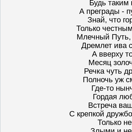
Будь таким 
А преграды - п
Знай, что го
Только честным
Млечный Путь, 
Дремлет ива с
А вверху т
Месяц золо
Речка чуть др
Полночь уж см
Где-то нын
Гордая люб
Встреча ваш
С крепкой дружбо
Только не
Злыми и не