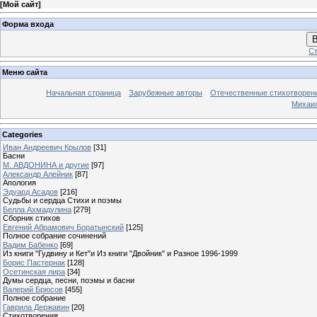
[
Мой сайт
]
Форма входа
В
Ст
Меню сайта
Начальная страница
Зарубежные авторы
Отечественные стихотворен
Михаи
Categories
Иван Андреевич Крылов
[31]
Басни
М. АВДОНИНА и другие
[97]
Александр Алейник
[87]
Апология
Эдуард Асадов
[216]
Судьбы и сердца Стихи и поэмы
Белла Ахмадулина
[279]
Сборник стихов
Евгений Абрамович Боратынский
[125]
Полное собрание сочинений
Вадим Бабенко
[69]
Из книги "Гудвину и Кет"и Из книги "Двойник" и Разное 1996-1999
Борис Пастернак
[128]
Осетинская лира
[34]
Думы сердца, песни, поэмы и басни
Валерий Брюсов
[455]
Полное собрание
Гаврила Державин
[20]
Стихотворения