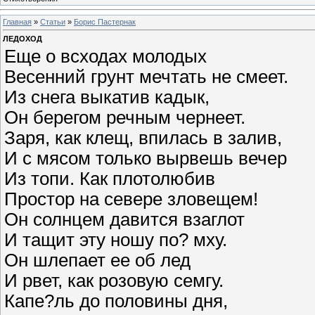
Главная
»
Статьи
»
Борис Пастернак
ЛЕДОХОД
Еще о всходах молодых
Весенний грунт мечтать не смеет.
Из снега выкатив кадык,
Он берегом речным чернеет.
Заря, как клещ, впилась в залив,
И с мясом только вырвешь вечер
Из топи. Как плотолюбив
Простор на севере зловещем!
Он солнцем давится взаглот
И тащит эту ношу по? мху.
Он шлепает ее об лед
И рвет, как розовую семгу.
Капе?ль до половины дня,