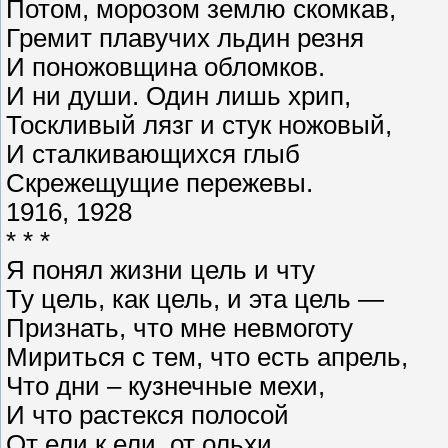
Потом, морозом землю скомкав,
Гремит плавучих льдин резня
И поножовщина обломков.
И ни души. Один лишь хрип,
Тоскливый лязг и стук ножовый,
И сталкивающихся глыб
Скрежещущие пережевы.
1916, 1928
* * *
Я понял жизни цель и чту
Ту цель, как цель, и эта цель —
Признать, что мне невмоготу
Мириться с тем, что есть апрель,
Что дни – кузнечные мехи,
И что растекся полосой
От ели к ели, от ольхи