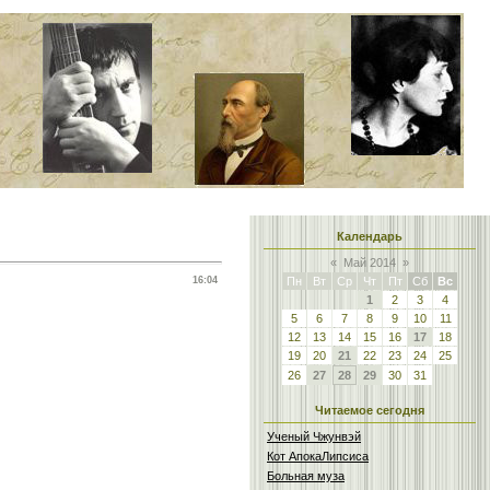
Календарь
«
Май 2014
»
16:04
Пн
Вт
Ср
Чт
Пт
Сб
Вс
1
2
3
4
5
6
7
8
9
10
11
12
13
14
15
16
17
18
19
20
21
22
23
24
25
26
27
28
29
30
31
Читаемое сегодня
Ученый Чжунвэй
Кот АпокаЛипсиса
Больная муза