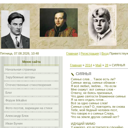
Мой сайт
Пятница, 07.08.2026, 10:48
Главная
|
Регистрация
|
Вход
Приветству
Меню сайта
Главная
»
2014
»
Май
»
28
» СИЯНЬЯ
Начальная страница
СИЯНЬЯ
Зарубежные авторы
Сиянье слов… Такое есть ли?
Сиянье звезд, сиянье облаков -
Отечественные стихотворения
Я всё любил, люблю… Но если
Мне скажут: вот сиянье слов -
Блог
Отвечу, не боясь признанья,
Что даже святости блаженное сиянье
Я за него отдать готов…
Форум lirikalive
Всё за одно сиянье слов!
Сиянье слов? О, повторять ли снова
Фото поэтов, вариации на стихи
Тебе, мой бедный человек-поэт,
Что говорю я о сияньи Слова,
Александр Блок
Что на земле других сияний нет?
Иван Бунин
ИДУЩИЙ МИМО
У каждого, кто встретится случайно