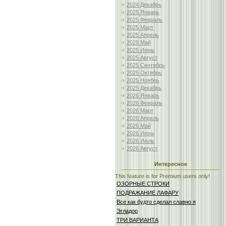
2024 Декабрь
2025 Январь
2025 Февраль
2025 Март
2025 Апрель
2025 Май
2025 Июнь
2025 Август
2025 Сентябрь
2025 Октябрь
2025 Ноябрь
2025 Декабрь
2026 Январь
2026 Февраль
2026 Март
2026 Апрель
2026 Май
2026 Июнь
2026 Июль
2026 Август
Интересное
This feature is for Premium users only!
ОЗОРНЫЕ СТРОКИ
ПОДРАЖАНИЕ ЛАФАРУ
Все как будто сделал славно я
Эгладор
ТРИ ВАРИАНТА