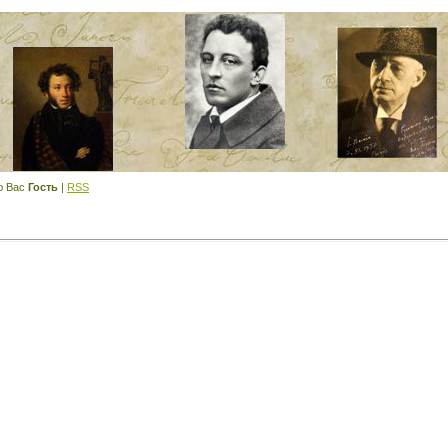
ю Вас
Гость
|
RSS