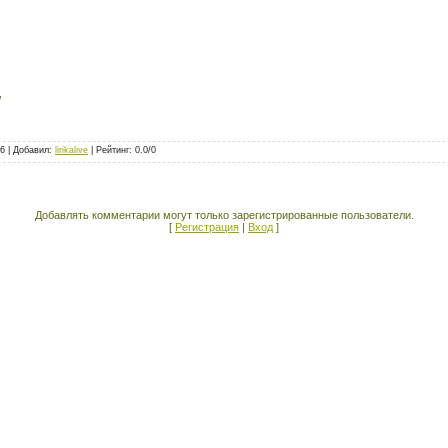
,
96 |
Добавил
:
lirikalive
|
Рейтинг
:
0.0
/
0
Добавлять комментарии могут только зарегистрированные пользователи.
[
Регистрация
|
Вход
]