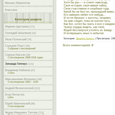
Хотя бы раз — и сгинет навсегда,
Михаил Лермонтов
Своя история, своя живая тайна,
Свои счастливые и скорбные года.
Классика
Какой бы ни был он, прошедший мимо,
Его наверно любит кто-нибудь…
И он не брошен: с высоты, незримо,
Категории раздела
За ним следят, пока не кончен путь.
Как Бог, хотел бы знать я все о каждом
Марина Цветаева
Чужое сердце видеть, как свое,
[171]
Водой бессмертья утолять их жажду -
Геннадий Шпаликов
И возвращать иных в небытие.
[42]
Категория
:
Зинаида Гиппиус
|
Просмотров
: 19
Яков Полонский
[78]
Всего комментариев
:
0
Сильвия Платт
[56]
Собрание стихотворений
Самуил Киссин
[26]
Стихотворения 1906-1916 годов
Зинаида Гиппиус
[121]
Владимир Набоков
[67]
Стихи
Максимилиан Волошин
[148]
Стихотворения 1900 – 1910
Андрей Вознесенский
[213]
Егор Летов
[84]
Lirika
Юрий Левитанский
[86]
Стихотворения
Федор Иванович Тютчев
[713]