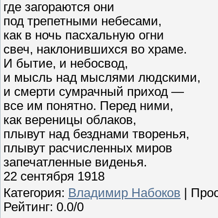
где загораются они
под трепетными небесами,
как в ночь пасхальную огни
свеч, наклонившихся во храме.
И бытие, и небосвод,
и мысль над мыслями людскими,
и смерти сумрачный приход —
все им понятно. Перед ними,
как вереницы облаков,
плывут над безднами творенья,
плывут расчисленных миров
запечатленные виденья.
22 сентября 1918
Категория
:
Владимир Набоков
|
Про
Рейтинг
:
0.0
/
0