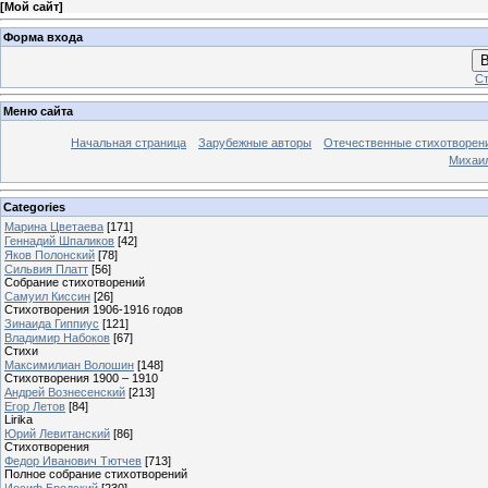
[
Мой сайт
]
Форма входа
В
Ст
Меню сайта
Начальная страница
Зарубежные авторы
Отечественные стихотворен
Михаи
Categories
Марина Цветаева
[171]
Геннадий Шпаликов
[42]
Яков Полонский
[78]
Сильвия Платт
[56]
Собрание стихотворений
Самуил Киссин
[26]
Стихотворения 1906-1916 годов
Зинаида Гиппиус
[121]
Владимир Набоков
[67]
Стихи
Максимилиан Волошин
[148]
Стихотворения 1900 – 1910
Андрей Вознесенский
[213]
Егор Летов
[84]
Lirika
Юрий Левитанский
[86]
Стихотворения
Федор Иванович Тютчев
[713]
Полное собрание стихотворений
Иосиф Бродский
[230]