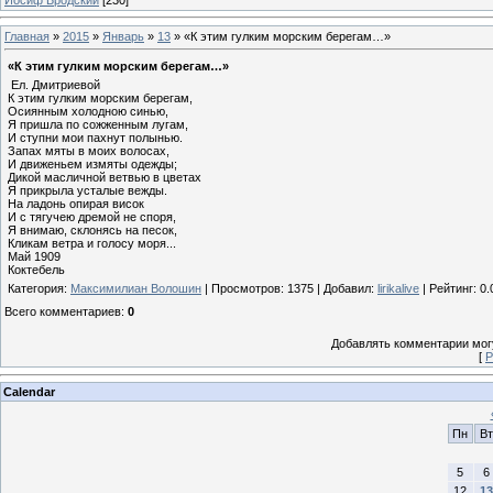
Главная
»
2015
»
Январь
»
13
» «К этим гулким морским берегам…»
«К этим гулким морским берегам…»
Ел. Дмитриевой
К этим гулким морским берегам,
Осиянным холодною синью,
Я пришла по сожженным лугам,
И ступни мои пахнут полынью.
Запах мяты в моих волосах,
И движеньем измяты одежды;
Дикой масличной ветвью в цветах
Я прикрыла усталые вежды.
На ладонь опирая висок
И с тягучею дремой не споря,
Я внимаю, склонясь на песок,
Кликам ветра и голосу моря...
Май 1909
Коктебель
Категория
:
Максимилиан Волошин
|
Просмотров
: 1375 |
Добавил
:
lirikalive
|
Рейтинг
:
0.
Всего комментариев
:
0
Добавлять комментарии могу
[
Р
Calendar
Пн
Вт
5
6
12
13