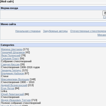
[
Мой сайт
]
Форма входа
В
Ст
Меню сайта
Начальная страница
Зарубежные авторы
Отечественные стихотворен
Михаи
Categories
Марина Цветаева
[171]
Геннадий Шпаликов
[42]
Яков Полонский
[78]
Сильвия Платт
[56]
Собрание стихотворений
Самуил Киссин
[26]
Стихотворения 1906-1916 годов
Зинаида Гиппиус
[121]
Владимир Набоков
[67]
Стихи
Максимилиан Волошин
[148]
Стихотворения 1900 – 1910
Андрей Вознесенский
[213]
Егор Летов
[84]
Lirika
Юрий Левитанский
[86]
Стихотворения
Федор Иванович Тютчев
[713]
Полное собрание стихотворений
Иосиф Бродский
[230]